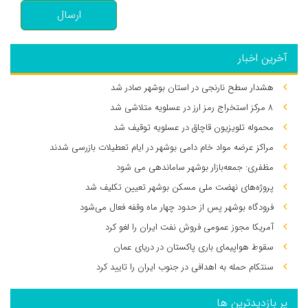
ارسال
آخرین اخبار
هشدار سطح نارنجی در استان بوشهر صادر شد
۸ مرکز استخراج رمز ارز در عسلویه متلاشی شد
محموله تلویزیون قاچاق در عسلویه توقیف شد
مراکز عرضه مواد خام دامی بوشهر در ایام تعطیلات بازرسی شدند
مظفری: جمعه‌بازار بوشهر ساماندهی می‌ شود
پروژه‌های نهضت ملی مسکن بوشهر تعیین تکلیف شد
فرودگاه بوشهر پس از حدود چهار ماه وقفه فعال می‌شود
آمریکا مجوز عمومی فروش نفت ایران را لغو کرد
سقوط هواپیمای باری پاکستان در دریای عمان
سنتکام حمله به اهدافی در جنوب ایران را تایید کرد
پر بازدیدترین ها