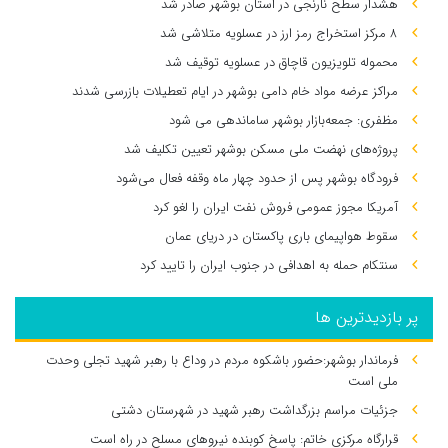
هشدار سطح نارنجی در استان بوشهر صادر شد
۸ مرکز استخراج رمز ارز در عسلویه متلاشی شد
محموله تلویزیون قاچاق در عسلویه توقیف شد
مراکز عرضه مواد خام دامی بوشهر در ایام تعطیلات بازرسی شدند
مظفری: جمعه‌بازار بوشهر ساماندهی می‌ شود
پروژه‌های نهضت ملی مسکن بوشهر تعیین تکلیف شد
فرودگاه بوشهر پس از حدود چهار ماه وقفه فعال می‌شود
آمریکا مجوز عمومی فروش نفت ایران را لغو کرد
سقوط هواپیمای باری پاکستان در دریای عمان
سنتکام حمله به اهدافی در جنوب ایران را تایید کرد
پر بازدیدترین ها
فرماندار بوشهر:حضور باشکوه مردم در وداع با رهبر شهید تجلی وحدت
ملی است
جزئیات مراسم بزرگداشت رهبر شهید در شهرستان دشتی
قرارگاه مرکزی خاتم: پاسخ کوبنده نیروهای مسلح در راه است