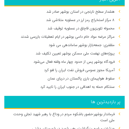
هشدار سطح نارنجی در استان بوشهر صادر شد
۸ مرکز استخراج رمز ارز در عسلویه متلاشی شد
محموله تلویزیون قاچاق در عسلویه توقیف شد
مراکز عرضه مواد خام دامی بوشهر در ایام تعطیلات بازرسی شدند
مظفری: جمعه‌بازار بوشهر ساماندهی می‌ شود
پروژه‌های نهضت ملی مسکن بوشهر تعیین تکلیف شد
فرودگاه بوشهر پس از حدود چهار ماه وقفه فعال می‌شود
آمریکا مجوز عمومی فروش نفت ایران را لغو کرد
سقوط هواپیمای باری پاکستان در دریای عمان
سنتکام حمله به اهدافی در جنوب ایران را تایید کرد
پر بازدیدترین ها
فرماندار بوشهر:حضور باشکوه مردم در وداع با رهبر شهید تجلی وحدت
ملی است
جزئیات مراسم بزرگداشت رهبر شهید در شهرستان دشتی