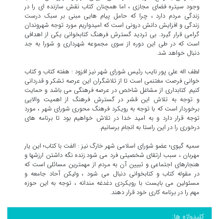
وجود سیتره فضای مجازی ، اما همچنان کتاب نقش سازنده ای را در
زندگی مردم دارد ، چرا که حامل پیام هایی مبنی بر سبک درست
زندگی و افزایش دانش درونی است که امیدواریم مورد توجه شهروندان
گرامی قرار گیرد. بی تردید گسترش فرهنگ کتابخوانی یکی از اهدافی
است که در طی این دوره از سوی مجموعه شهرداری و شورا به جد
دنبال خواهد شد.
لطف اله علی پور نایب رئیس شورای شهر نیز افزود : هفته کتاب و کتاب
خوانی فرصت مغتنمی است تا از تلاشگران این عرصه تشکر و قدردانی
کنیم. کتابداری از مشاغل شاخص در عرصه فرهنگی می باشد و حمایت
و توجه به تلاش این قشر در گسترش فرهنگ از اهمیت والایی
برخوردار است که با توجه به رویکرد فرهنگ محوری شورای شهر ، مورد
توجه قرار دارد و به امید خدا در تلاش خواهیم بود تا برنامه های
درخوری را در این راستا به انجام برسانیم.
سمیه گیوی؛ عضو شورای اسلامی شهر خارگ نیز : الفت با کتاب؛ این یار
مهربان ، سبب ارتقای شخصیتی فرد می شود.زنده نگه داشتن ارزشها و
هنجارهای اجتماعی و تبیین آن به مردم از مهمترین مسائلی است که
در مقوله کتاب و کتابخوانی دنبال می شود ، ولیکن آحاد جامعه و
مسئولین می بایست با رویکردی دغدغه مندانه ، توجه به این حوزه
مهم را در برنامه کاری خود قرار دهند.
کلیدواژه ها: