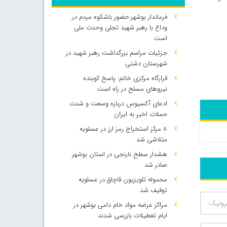
فرماندار بوشهر:حضور باشکوه مردم در
وداع با رهبر شهید تجلی وحدت ملی
است
جزئیات مراسم بزرگداشت رهبر شهید در
شهرستان دشتی
قرارگاه مرکزی خاتم: پاسخ کوبنده
نیروهای مسلح در راه است
ادعای آکسیوس درباره وسعت و شدت
حملات اخیر به ایران
۸ مرکز استخراج رمز ارز در عسلویه
متلاشی شد
هشدار سطح نارنجی در استان بوشهر
صادر شد
محموله تلویزیون قاچاق در عسلویه
توقیف شد
مراکز عرضه مواد خام دامی بوشهر در
ایام تعطیلات بازرسی شدند