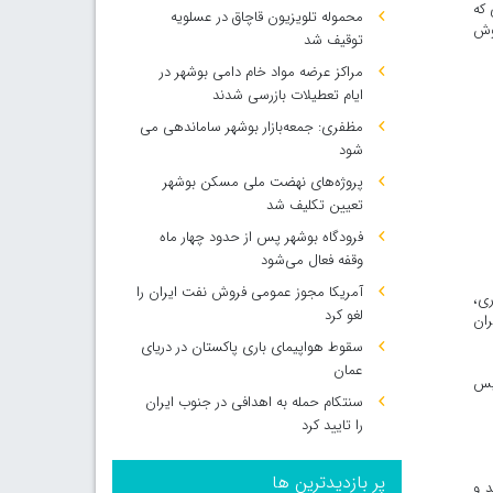
 که
محموله تلویزیون قاچاق در عسلویه
وش
توقیف شد
مراکز عرضه مواد خام دامی بوشهر در
ایام تعطیلات بازرسی شدند
مظفری: جمعه‌بازار بوشهر ساماندهی می‌
شود
پروژه‌های نهضت ملی مسکن بوشهر
تعیین تکلیف شد
فرودگاه بوشهر پس از حدود چهار ماه
وقفه فعال می‌شود
آمریکا مجوز عمومی فروش نفت ایران را
اری،
لغو کرد
 کارگران
سقوط هواپیمای باری پاکستان در دریای
عمان
ئیس
سنتکام حمله به اهدافی در جنوب ایران
را تایید کرد
پر بازدیدترین ها
د و