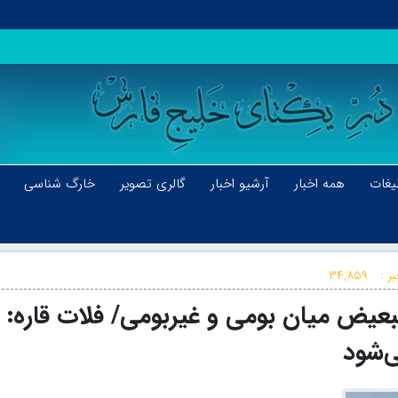
یغات
همه اخبار
آرشیو اخبار
گالری تصویر
خارگ شناسی
ر :
۳۴,۸۵۹
 تبعیض میان بومی و غیربومی/ فلات قاره:
ی‌شود