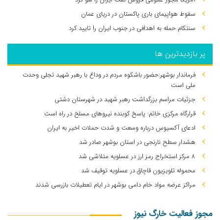
سقوط هواپیمای باری پاکستان در دریای عمان
سنتکام حمله به اهدافی در جنوب ایران را تایید کرد
پر بازدیدترین ها
فرماندار بوشهر:حضور باشکوه مردم در وداع با رهبر شهید تجلی وحدت
ملی است
جزئیات مراسم بزرگداشت رهبر شهید در شهرستان دشتی
قرارگاه مرکزی خاتم: پاسخ کوبنده نیروهای مسلح در راه است
ادعای آکسیوس درباره وسعت و شدت حملات اخیر به ایران
هشدار سطح نارنجی در استان بوشهر صادر شد
۸ مرکز استخراج رمز ارز در عسلویه متلاشی شد
محموله تلویزیون قاچاق در عسلویه توقیف شد
مراکز عرضه مواد خام دامی بوشهر در ایام تعطیلات بازرسی شدند
مجوز فعالیت خارگ نیوز