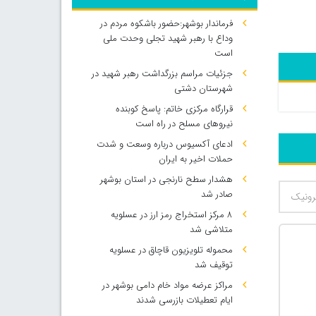
فرماندار بوشهر:حضور باشکوه مردم در
وداع با رهبر شهید تجلی وحدت ملی
است
جزئیات مراسم بزرگداشت رهبر شهید در
شهرستان دشتی
قرارگاه مرکزی خاتم: پاسخ کوبنده
نیروهای مسلح در راه است
ادعای آکسیوس درباره وسعت و شدت
حملات اخیر به ایران
هشدار سطح نارنجی در استان بوشهر
صادر شد
۸ مرکز استخراج رمز ارز در عسلویه
متلاشی شد
محموله تلویزیون قاچاق در عسلویه
توقیف شد
مراکز عرضه مواد خام دامی بوشهر در
ایام تعطیلات بازرسی شدند