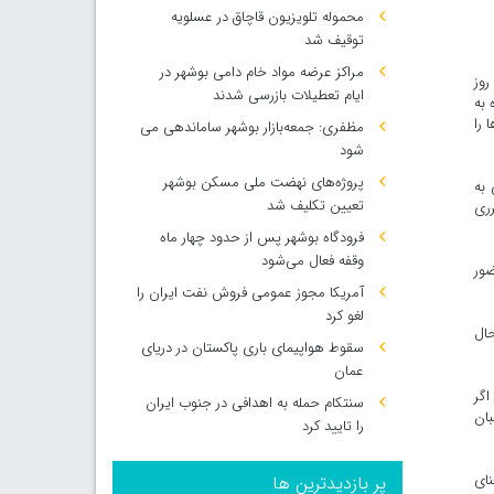
محموله تلویزیون قاچاق در عسلویه
توقیف شد
مراکز عرضه مواد خام دامی بوشهر در
روز
ایام تعطیلات بازرسی شدند
 به
 را
مظفری: جمعه‌بازار بوشهر ساماندهی می‌
شود
پروژه‌های نهضت ملی مسکن بوشهر
 به
تعیین تکلیف شد
رری
فرودگاه بوشهر پس از حدود چهار ماه
وقفه فعال می‌شود
ضور
آمریکا مجوز عمومی فروش نفت ایران را
لغو کرد
ر حال
سقوط هواپیمای باری پاکستان در دریای
عمان
اگر
سنتکام حمله به اهدافی در جنوب ایران
بان
را تایید کرد
نای
پر بازدیدترین ها