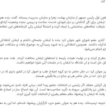
کند.
اون اول رئیس جمهور از سازمان بهشت زهرا و سازمان مدیریت پسماند گفت: بنده هم 
که ایشان برای گل گذاشتن بر مزار شهدای خدمت سلامت و بررسی مجدد وضعیت آرادکوه
زیافت نخاله‌های ساختمانی را ایجاد کرده و احتمالاً ایشان یکی کارخانه‌های این نخاله‌ها
ادی عضو شورای شهر عنوان کرد: بنده با ایشان جلسه‌ای داشتم و ایشان انتقاداتی
کرات داشتند. همچنین انتقاداتی را به شیوه رسیدگی به موضوع باغات و مشکلات شه
م انجام نمی‌شود.
مطرح کردند و در نهایت هیئت رئیسه با استعفای ایشان مخالفت کردند. علت عدم ح
قابل حل است و ان شاءالله ما ایشان را در جلسات آتی شورا خواهیم داشت.
درخصوص حضور خود در انتخابات ریاست جمهوری ۱۴۰۰ نیز عنوان کرد: در حال حاضر ما دو گروه اصلاح طلب و اصول گرا در کشور داریم که د
ح دارد. اما در حال حاضر هر دو جناح در بلاتکلیفی هستند.
رایان معتقد اگر رئیسی در انتخابات حضور پیدا کنند، برخی افراد نامزد نمی‌شوند و 
طلبان نیز بلاتکلیفی مربوط به تأیید صلاحیت‌ها است. آن نهاد اجماع ساز در اصلاح طل
ند که ایشان با پیشنهاد مقام معظم رهبری از انتخابات کناره گیری کردند.
نتیجه نرسیده‌اند. بنده هم به عنوان عضو حزب کارگزاران پیشنهاد شده‌ام، اما این به مع