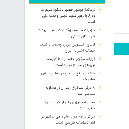
فرماندار بوشهر:حضور باشکوه مردم در
وداع با رهبر شهید تجلی وحدت ملی
است
500
جزئیات مراسم بزرگداشت رهبر شهید در
شهرستان دشتی
ادعای آکسیوس درباره وسعت و شدت
حملات اخیر به ایران
قرارگاه مرکزی خاتم: پاسخ کوبنده
نیروهای مسلح در راه است
هشدار سطح نارنجی در استان بوشهر
صادر شد
۸ مرکز استخراج رمز ارز در عسلویه
متلاشی شد
محموله تلویزیون قاچاق در عسلویه
توقیف شد
مراکز عرضه مواد خام دامی بوشهر در
ایام تعطیلات بازرسی شدند