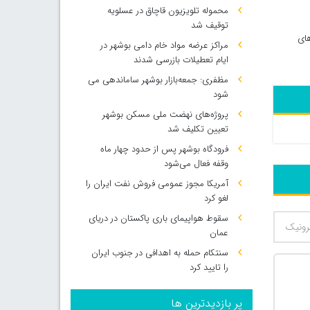
محموله تلویزیون قاچاق در عسلویه
توقیف شد
لیل جریمه‌های
مراکز عرضه مواد خام دامی بوشهر در
ایام تعطیلات بازرسی شدند
مظفری: جمعه‌بازار بوشهر ساماندهی می‌
شود
پروژه‌های نهضت ملی مسکن بوشهر
تعیین تکلیف شد
فرودگاه بوشهر پس از حدود چهار ماه
وقفه فعال می‌شود
آمریکا مجوز عمومی فروش نفت ایران را
لغو کرد
سقوط هواپیمای باری پاکستان در دریای
عمان
سنتکام حمله به اهدافی در جنوب ایران
را تایید کرد
پر بازدیدترین ها