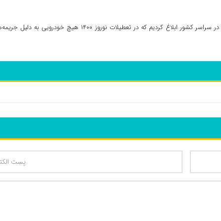
به گزارش خارگ نیوز، رئیس پلیس راهور: به همه همکارانمان در سراسر کشور ابلاغ کردیم که در تعطیلات نوروز ۱۴۰۰ هیچ خودرویی به د