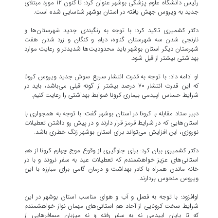
رئیس دانشگاه علوم پزشکی بوشهر عنوان کرد: تا کنون ۱۲ مورد مبتلای
جدید به ویروس جهش یافته در استان بوشهر شناسایی شده است.
دکتر کشمیری تاکید کرد: با توجه به رنگبندی جدید شهرستان‌ها و
نارنجی شدن سه شهرستان گناوه، دیلم و کنگان و زرد شدن هفت
شهرستان دیگر استان بوشهر باید محدودیت‌ها شدیدتر و رعایت موارد
بهداشتی بیشتر از قبل شود.
او ادامه داد: با توجه به قدرت انتشار سریع سوش جدید ویروس کرونا
که این قدرت انتشار ۷۰ درصد بیشتر از گونه قبلی می‌باشد، باید در
شرایط حساس اپیدمی بیماری کرونا ضوابط بهداشتی را رعایت کنیم.
دبیر ستاد مقابله با کرونا در استان بوشهر گفت: با توجه به همجواری با
استان‌هایی که در شرایط قرمز قرار دارند و در پیش رو داشتن تعطیلات
نوروزی، این افزایش می‌تواند برای استان بوشهر زنگ خطری باشد.
دکتر کشمیری بیان کرد: برای جلوگیری از وقوع موج چهارم کرونا از هم
استانی‌های عزیز خواهشمندم که تعطیلات عید به سفر نروند و با در
خانه ماندن همراه با کادر بهداشت و درمان گامی برای مبارزه با این
ویروس منحوس بردارند.
اوافزود: با توجه به فصل و آب و هوای مناسب استان بوشهر در این
شرایط سخت کرونایی از آحاد هم استانی‌های مهمان نواز خواهشمندم
که تا پایان اپیدمی نه به سفر رفته و نه میزبان مسافر‌هایی از