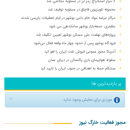
۸ مرکز استخراج رمز ارز در عسلویه متلاشی شد
محموله تلویزیون قاچاق در عسلویه توقیف شد
مراکز عرضه مواد خام دامی بوشهر در ایام تعطیلات بازرسی شدند
مظفری: جمعه‌بازار بوشهر ساماندهی می‌ شود
پروژه‌های نهضت ملی مسکن بوشهر تعیین تکلیف شد
فرودگاه بوشهر پس از حدود چهار ماه وقفه فعال می‌شود
آمریکا مجوز عمومی فروش نفت ایران را لغو کرد
سقوط هواپیمای باری پاکستان در دریای عمان
سنتکام حمله به اهدافی در جنوب ایران را تایید کرد
پر بازدیدترین ها
×
موردی برای نمایش وجود ندارد.
مجوز فعالیت خارگ نیوز