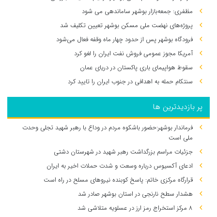
مظفری: جمعه‌بازار بوشهر ساماندهی می‌ شود
پروژه‌های نهضت ملی مسکن بوشهر تعیین تکلیف شد
فرودگاه بوشهر پس از حدود چهار ماه وقفه فعال می‌شود
آمریکا مجوز عمومی فروش نفت ایران را لغو کرد
سقوط هواپیمای باری پاکستان در دریای عمان
سنتکام حمله به اهدافی در جنوب ایران را تایید کرد
پر بازدیدترین ها
فرماندار بوشهر:حضور باشکوه مردم در وداع با رهبر شهید تجلی وحدت
ملی است
جزئیات مراسم بزرگداشت رهبر شهید در شهرستان دشتی
ادعای آکسیوس درباره وسعت و شدت حملات اخیر به ایران
قرارگاه مرکزی خاتم: پاسخ کوبنده نیروهای مسلح در راه است
هشدار سطح نارنجی در استان بوشهر صادر شد
۸ مرکز استخراج رمز ارز در عسلویه متلاشی شد