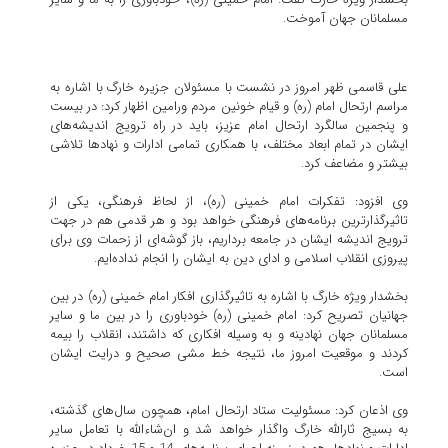
مسلمانان جهان آموخت.
علی قاسمی ظهر امروز در نشست با مسئولان جزیره خارگ با اشاره به
مراسم ارتحال امام (ره) و قیام خونین مردم ورامین اظهار کرد: در بیست
و پنجمین سالگرد ارتحال امام عزیز، باید در راه ترویج اندیشه‌های
ایشان در تمام ابعاد مختلف، با همکاری تمامی ادارات و نهادها تلاشی
بیشتر و مضاعف کرد.
وی افزود: تفکرات امام خمینی (ره)، از لحاظ فرهنگی، یکی از
تاثیرگذارترین برنامه‌های فرهنگی خواهد بود و هر قدمی هم در جهت
ترویج اندیشه ایشان در جامعه برداریم، باز گوشه‌ای از زحمات وی برای
پیروزی انقلاب اسلامی و ادای دین به ایشان را انجام نداده‌ایم.
بخشدار ویژه خارگ با اشاره به تاثیرگذاری افکار امام خمینی (ره) در بین
جهانیان تصریح کرد: امام خمینی (ره) خودباوری را در بین ما و سایر
مسلمانان جهان نهادینه و به وسیله افکاری که داشتند، انقلاب را بیمه
کردند و موقعیت امروز ما، نتیجه خط مشی صحیح و درایت ایشان
است.
وی اذعان کرد: مسئولیت ستاد ارتحال امام، همچون سال‌های گذشته،
به بسیج ثارالله خارگ واگذار خواهد شد و ان‌شاءالله با تعامل سایر