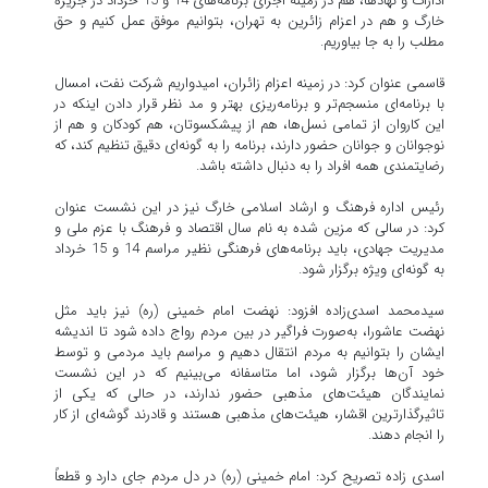
ادارات و نهادها، هم در زمینه اجرای برنامه‌های 14 و 15 خرداد در جزیره
خارگ و هم در اعزام زائرین به تهران، بتوانیم موفق عمل کنیم و حق
مطلب را به جا بیاوریم.
قاسمی عنوان کرد: در زمینه اعزام زائران، امیدواریم شرکت نفت، امسال
با برنامه‌ای منسجم‌تر و برنامه‌ریزی بهتر و مد نظر قرار دادن اینکه در
این کاروان از تمامی نسل‌ها، هم از پیشکسوتان، هم کودکان و هم از
نوجوانان و جوانان حضور دارند، برنامه را به گونه‌ای دقیق تنظیم کند، که
رضایتمندی همه افراد را به دنبال داشته باشد.
رئیس اداره فرهنگ و ارشاد اسلامی خارگ نیز در این نشست عنوان
کرد: در سالی که مزین شده به نام سال اقتصاد و فرهنگ با عزم ملی و
مدیریت جهادی، باید برنامه‌های فرهنگی نظیر مراسم 14 و 15 خرداد
به گونه‌ای ویژه برگزار شود.
سیدمحمد اسدی‌زاده افزود: نهضت امام خمینی (ره) نیز باید مثل
نهضت عاشورا، به‌صورت فراگیر در بین مردم رواج داده شود تا اندیشه
ایشان را بتوانیم به مردم انتقال دهیم و مراسم باید مردمی و توسط
خود آن‌ها برگزار شود، اما متاسفانه می‌بینیم که در این نشست
نمایندگان هیئت‌های مذهبی حضور ندارند، در حالی که یکی از
تاثیرگذارترین اقشار، هیئت‌های مذهبی هستند و قادرند گوشه‌ای از کار
را انجام دهند.
اسدی زاده تصریح کرد: امام خمینی (ره) در دل مردم جای دارد و قطعاً