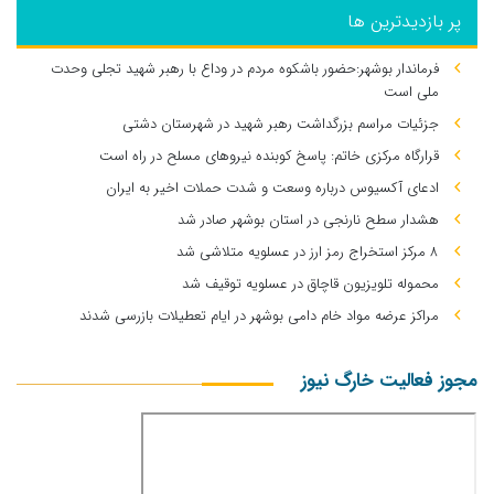
پر بازدیدترین ها
فرماندار بوشهر:حضور باشکوه مردم در وداع با رهبر شهید تجلی وحدت
ملی است
جزئیات مراسم بزرگداشت رهبر شهید در شهرستان دشتی
قرارگاه مرکزی خاتم: پاسخ کوبنده نیروهای مسلح در راه است
ادعای آکسیوس درباره وسعت و شدت حملات اخیر به ایران
هشدار سطح نارنجی در استان بوشهر صادر شد
۸ مرکز استخراج رمز ارز در عسلویه متلاشی شد
محموله تلویزیون قاچاق در عسلویه توقیف شد
مراکز عرضه مواد خام دامی بوشهر در ایام تعطیلات بازرسی شدند
مجوز فعالیت خارگ نیوز