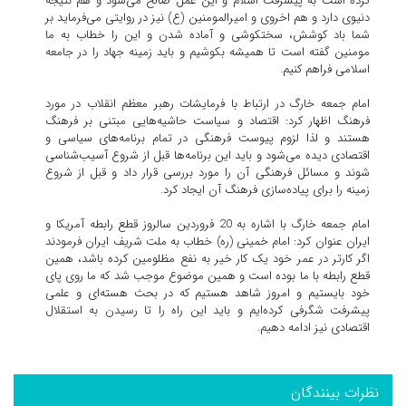
کرده است به پیشرفت اسلام و این عمل صالح می‌شود و هم نتیجه
دنیوی دارد و هم اخروی و امیرالمومنین (ع) نیز در روایتی می‌فرماید بر
شما باد کوشش، سختکوشی و آماده شدن و این را خطاب به ما
مومنین گفته است تا همیشه بکوشیم و باید زمینه جهاد را در جامعه
اسلامی فراهم کنیم.
امام جمعه خارگ در ارتباط با فرمایشات رهبر معظم انقلاب در مورد
فرهنگ اظهار کرد: اقتصاد و سیاست حاشیه‌هایی مبتنی بر فرهنگ
هستند و لذا لزوم پیوست فرهنگی در تمام برنامه‌های سیاسی و
اقتصادی دیده می‌شود و باید این برنامه‌ها قبل از شروع آسیب‌شناسی
شوند و مسائل فرهنگی آن را مورد بررسی قرار داد و قبل از شروع
زمینه را برای پیاده‌سازی فرهنگ آن ایجاد کرد.
امام جمعه خارگ با اشاره به 20 فروردین سالروز قطع رابطه آمریکا و
ایران عنوان کرد: امام خمینی (ره) خطاب به ملت شریف ایران فرمودند
اگر کارتر در عمر خود یک کار خیر به نفع مظلومین کرده باشد، همین
قطع رابطه با ما بوده است و همین موضوع موجب شد که ما روی پای
خود بایستیم و امروز شاهد هستیم که در بحث هسته‌ای و علمی
پیشرفت شگرفی کرده‌ایم و باید این راه را تا رسیدن به استقلال
اقتصادی نیز ادامه دهیم.
نظرات بینندگان