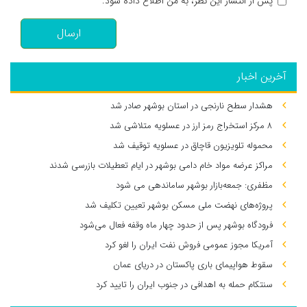
پس از انتشار این نظر، به من اطلاع داده شود.
ارسال
آخرین اخبار
هشدار سطح نارنجی در استان بوشهر صادر شد
۸ مرکز استخراج رمز ارز در عسلویه متلاشی شد
محموله تلویزیون قاچاق در عسلویه توقیف شد
مراکز عرضه مواد خام دامی بوشهر در ایام تعطیلات بازرسی شدند
مظفری: جمعه‌بازار بوشهر ساماندهی می‌ شود
پروژه‌های نهضت ملی مسکن بوشهر تعیین تکلیف شد
فرودگاه بوشهر پس از حدود چهار ماه وقفه فعال می‌شود
آمریکا مجوز عمومی فروش نفت ایران را لغو کرد
سقوط هواپیمای باری پاکستان در دریای عمان
سنتکام حمله به اهدافی در جنوب ایران را تایید کرد