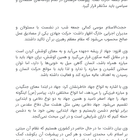
سیاسی باید مدّنظر قرار گیرد.
حجت‌الاسلام موسی کمالی جمعه شب در نشست با مسئولان و
مدیران اجرایی خارگ اظهار داشت: حرکت جهادی یکی از مصادیق عمل
صالح محسوب می‌شود که مقام معظم رهبری بر آن تاکید داشتند.
وی افزود: جهاد از ریشه «جهد» می‌آید و به معنای کوشش کردن است
و در مقابل کلمه سکون قرار می‌گیرد و همین کوشش، برای جهاد باید با
مبارزه همراه باشد، انسان گاهی میل به خوبی‌ها را دارد، اما توان
سختی کشیدن و مبارزه را ندارد و لذا باید با موانع حرکت انسان و
رسیدن به اهداف عالیه مبارزه کند و فعالیت داشته باشد.
وی با اشاره به انواع جهاد خاطرنشان کرد: جهاد در ابتدا معنای جنگیدن
و مبارزه فیزیکی را می‌دهد، اما انواع مختلفی دارد، پیامبر (ص) اینگونه
جهاد را جهاد اصغر نامید و همین جهاد به دو نوع دفاعی و ابتدایی
تقسیم می‌شود. جهاد دفاعی یعنی مثل هشت سال دفاع مقدس در
برابر تهاجم دشمن بایستیم و جهاد ابتدایی یعنی خود ما به دشمن
حمله کنیم که دارای شرایطی است و در این مبحث نمی‌گنجد.
وی بیان داشت: ما در حال حاضر در کشوری هستیم که نظام آن مبتنی
بر اسلام ناب محمدی است و هر کس در پیشرفت آن بکوشد، کمک