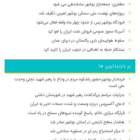
مظفری: جمعه‌بازار بوشهر ساماندهی می‌ شود
پروژه‌های نهضت ملی مسکن بوشهر تعیین تکلیف شد
فرودگاه بوشهر پس از حدود چهار ماه وقفه فعال می‌شود
آمریکا مجوز عمومی فروش نفت ایران را لغو کرد
سقوط هواپیمای باری پاکستان در دریای عمان
سنتکام حمله به اهدافی در جنوب ایران را تایید کرد
پر بازدیدترین ها
فرماندار بوشهر:حضور باشکوه مردم در وداع با رهبر شهید تجلی وحدت
ملی است
جزئیات مراسم بزرگداشت رهبر شهید در شهرستان دشتی
ادعای آکسیوس درباره وسعت و شدت حملات اخیر به ایران
قرارگاه مرکزی خاتم: پاسخ کوبنده نیروهای مسلح در راه است
هشدار سطح نارنجی در استان بوشهر صادر شد
۸ مرکز استخراج رمز ارز در عسلویه متلاشی شد