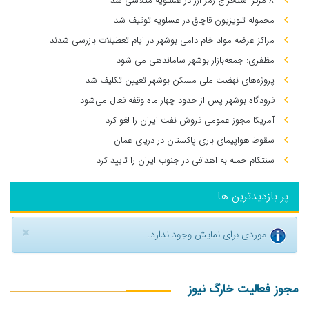
۸ مرکز استخراج رمز ارز در عسلویه متلاشی شد
محموله تلویزیون قاچاق در عسلویه توقیف شد
مراکز عرضه مواد خام دامی بوشهر در ایام تعطیلات بازرسی شدند
مظفری: جمعه‌بازار بوشهر ساماندهی می‌ شود
پروژه‌های نهضت ملی مسکن بوشهر تعیین تکلیف شد
فرودگاه بوشهر پس از حدود چهار ماه وقفه فعال می‌شود
آمریکا مجوز عمومی فروش نفت ایران را لغو کرد
سقوط هواپیمای باری پاکستان در دریای عمان
سنتکام حمله به اهدافی در جنوب ایران را تایید کرد
پر بازدیدترین ها
×
موردی برای نمایش وجود ندارد.
مجوز فعالیت خارگ نیوز