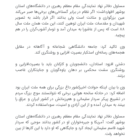
مسئول دفاتر نهاد نمایندگی مقام معظم رهبری در دانشگاه‌های استان
بوشهر اظهارداشت: اگر نظام در برابر گستاخی‌های برخی‌ها صبر می‌کند
عین بزرگواری و متانت است ولی بدانند اگر قرار باشد به تصویر
شهیدان و مقدسات ملت ایران توهین کنند، این ملت همان ملت سال
۸۸ است که پس از عاشورا به میدان آمد و تومار آشوب‌گران را در هم
پیچید.
وی تاکید کرد: جامعه دانشگاهی شجاعانه و آگاهانه در مقابل
هجمه‌های رسانه‌ای استکبار بصیرت افزایی و روشنگری کند.
دشتی افزود: استادان، دانشجویان و کارکنان باید با بصیرت‌افزایی و
روشنگری مشت محکمی بر دهان یاوه‌گویان و جنایتکاران غاصب
بزنند.
وی با بیان اینکه حوادث اخیرکشور داغ بزرگی برای همه ملت ایران بود
اضافه کرد: در حادثه سانحه هوایی برخی که نتوانستند موج بزرگ مردم
در تشییع پیکر سردار سلیمانی و هم‌رزمانش در کشور ایران و عراق را
بینند به میدان آمده و از این آزادی و امنیت، سوءاستفاده کردند.
مسئول دفاتر نهاد نمایندگی مقام معظم رهبری در دانشگاه‌های استان
بوشهر گفت: آمریکا و جیره‌خواران او در کشور بدانند موجی که سردار
شهید قاسم سلیمانی ایجاد کرد و جایگاهی که او دارد با این کارها از بین
نخواهد رفت.