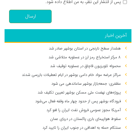
پس از انتشار این نظر، به من اطلاع داده شود.
ارسال
آخرین اخبار
هشدار سطح نارنجی در استان بوشهر صادر شد
۸ مرکز استخراج رمز ارز در عسلویه متلاشی شد
محموله تلویزیون قاچاق در عسلویه توقیف شد
مراکز عرضه مواد خام دامی بوشهر در ایام تعطیلات بازرسی شدند
مظفری: جمعه‌بازار بوشهر ساماندهی می‌ شود
پروژه‌های نهضت ملی مسکن بوشهر تعیین تکلیف شد
فرودگاه بوشهر پس از حدود چهار ماه وقفه فعال می‌شود
آمریکا مجوز عمومی فروش نفت ایران را لغو کرد
سقوط هواپیمای باری پاکستان در دریای عمان
سنتکام حمله به اهدافی در جنوب ایران را تایید کرد