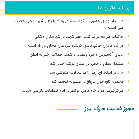
پر بازدیدترین ها
فرماندار بوشهر:حضور باشکوه مردم در وداع با رهبر شهید تجلی وحدت
ملی است
جزئیات مراسم بزرگداشت رهبر شهید در شهرستان دشتی
قرارگاه مرکزی خاتم: پاسخ کوبنده نیروهای مسلح در راه است
ادعای آکسیوس درباره وسعت و شدت حملات اخیر به ایران
هشدار سطح نارنجی در استان بوشهر صادر شد
۸ مرکز استخراج رمز ارز در عسلویه متلاشی شد
محموله تلویزیون قاچاق در عسلویه توقیف شد
مراکز عرضه مواد خام دامی بوشهر در ایام تعطیلات بازرسی شدند
مجوز فعالیت خارگ نیوز