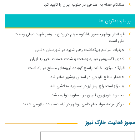
سنتکام حمله به اهدافی در جنوب ایران را تایید کرد
پر بازدیدترین ها
فرماندار بوشهر:حضور باشکوه مردم در وداع با رهبر شهید تجلی وحدت
ملی است
جزئیات مراسم بزرگداشت رهبر شهید در شهرستان دشتی
ادعای آکسیوس درباره وسعت و شدت حملات اخیر به ایران
قرارگاه مرکزی خاتم: پاسخ کوبنده نیروهای مسلح در راه است
هشدار سطح نارنجی در استان بوشهر صادر شد
۸ مرکز استخراج رمز ارز در عسلویه متلاشی شد
محموله تلویزیون قاچاق در عسلویه توقیف شد
مراکز عرضه مواد خام دامی بوشهر در ایام تعطیلات بازرسی شدند
مجوز فعالیت خارگ نیوز