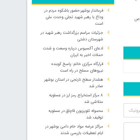
فرماندار بوشهر:حضور باشکوه مردم در
وداع با رهبر شهید تجلی وحدت ملی
صوص
است
جزئیات مراسم بزرگداشت رهبر شهید در
شهرستان دشتی
ادعای آکسیوس درباره وسعت و شدت
حملات اخیر به ایران
قرارگاه مرکزی خاتم: پاسخ کوبنده
نیروهای مسلح در راه است
هشدار سطح نارنجی در استان بوشهر
صادر شد
۸ مرکز استخراج رمز ارز در عسلویه
متلاشی شد
محموله تلویزیون قاچاق در عسلویه
توقیف شد
مراکز عرضه مواد خام دامی بوشهر در
ایام تعطیلات بازرسی شدند