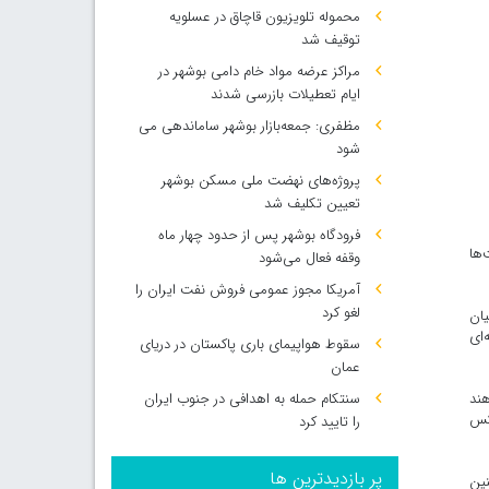
محموله تلویزیون قاچاق در عسلویه
توقیف شد
مراکز عرضه مواد خام دامی بوشهر در
ایام تعطیلات بازرسی شدند
مظفری: جمعه‌بازار بوشهر ساماندهی می‌
شود
پروژه‌های نهضت ملی مسکن بوشهر
تعیین تکلیف شد
فرودگاه بوشهر پس از حدود چهار ماه
‌ها
وقفه فعال می‌شود
آمریکا مجوز عمومی فروش نفت ایران را
لغو کرد
یان
‌ای
سقوط هواپیمای باری پاکستان در دریای
عمان
سنتکام حمله به اهدافی در جنوب ایران
هند
چکس
را تایید کرد
پر بازدیدترین ها
نین