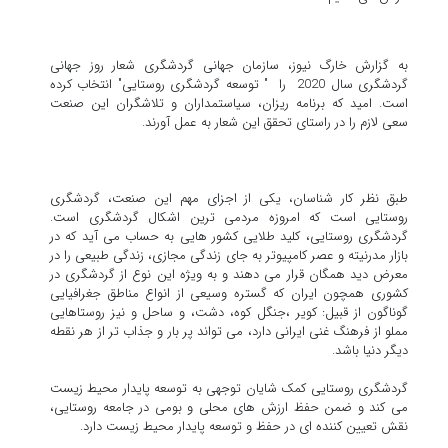
به گزارش خارگ نیوز، سازمان جهانی گردشگری شعار روز جهانی
گردشگری سال 2020 را " توسعه گردشگری روستایی" انتخاب کرده
است. امید که برنامه ریزان، سیاستمداران و تلاشگران این صنعت
سعی لازم را در راستای تحقق این شعار به عمل آورند.
طبق نظر کار شناسان، یکی از اجزای مهم این صنعت، گردشگری
روستایی است که امروزه مردمی ترین اشکال گردشگری است.
گردشگری روستایی، کلید طلایی کشور هایی به حساب می آید که در
بازار مدرنیته و عصر کامپیوتر به جای زندگی مجازی، زندگی طبیعی را در
معرض دید همگان قرار می دهند و به ویژه این نوع از گردشگری در
کشوری همچون ایران که گستره وسیعی از انواع مناطق جغرافیایی
گوناگون از قبیل: کویر ،جنگل کوه، دشت، و ساحل و نیز روستاهایی
مملو از فرهنگ غنی ایرانی دارد، می تواند پر بار و جذاب تر از هر نقطه
دیگر دنیا باشد.
گردشگری روستایی کمک شایان توجهی به توسعه پایدار محیط زیست
می کند و ضمن حفظ ارزش های محلی و بومی در جامعه روستایی،
نقش تعیین کننده ای در حفظ و توسعه پایدار محیط زیست دارد.