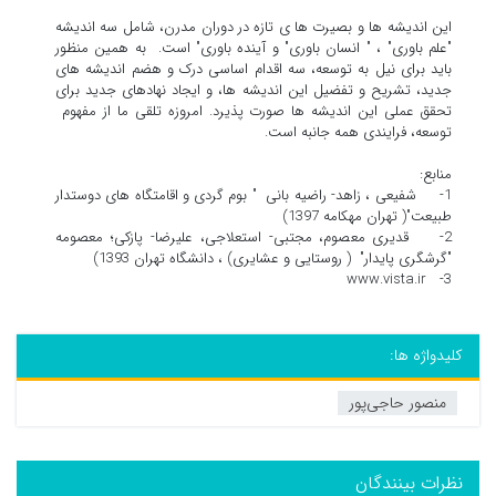
این اندیشه ها و بصیرت ها ی تازه در دوران مدرن، شامل سه اندیشه
"علم باوری" ، " انسان باوری" و آینده باوری" است. به همین منظور
باید برای نیل به توسعه، سه اقدام اساسی درک و هضم اندیشه های
جدید، تشریح و تفضیل این اندیشه ها، و ایجاد نهادهای جدید برای
تحقق عملی این اندیشه ها صورت پذیرد. امروزه تلقی ما از مفهوم
توسعه، فرایندی همه جانبه است.
منابع:
1- شفیعی ، زاهد- راضیه بانی " بوم گردی و اقامتگاه های دوستدار
طبیعت"( تهران مهکامه 1397)
2- قدیری معصوم، مجتبی- استعلاجی، علیرضا- پازکی؛ معصومه
"گرشگری پایدار" ( روستایی و عشایری) ، دانشگاه تهران 1393)
3- www.vista.ir
کلیدواژه ها:
منصور حاجی‌پور
نظرات بینندگان