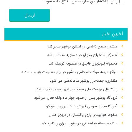
پس از انتشار این نظر، به من اطلاع داده شود.
ارسال
آخرین اخبار
هشدار سطح نارنجی در استان بوشهر صادر شد
۸ مرکز استخراج رمز ارز در عسلویه متلاشی شد
محموله تلویزیون قاچاق در عسلویه توقیف شد
مراکز عرضه مواد خام دامی بوشهر در ایام تعطیلات بازرسی شدند
مظفری: جمعه‌بازار بوشهر ساماندهی می‌ شود
پروژه‌های نهضت ملی مسکن بوشهر تعیین تکلیف شد
فرودگاه بوشهر پس از حدود چهار ماه وقفه فعال می‌شود
آمریکا مجوز عمومی فروش نفت ایران را لغو کرد
سقوط هواپیمای باری پاکستان در دریای عمان
سنتکام حمله به اهدافی در جنوب ایران را تایید کرد