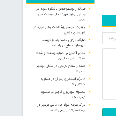
فرماندار بوشهر:حضور باشکوه مردم در
وداع با رهبر شهید تجلی وحدت ملی
است
جزئیات مراسم بزرگداشت رهبر شهید در
شهرستان دشتی
قرارگاه مرکزی خاتم: پاسخ کوبنده
نیروهای مسلح در راه است
ادعای آکسیوس درباره وسعت و شدت
حملات اخیر به ایران
هشدار سطح نارنجی در استان بوشهر
صادر شد
۸ مرکز استخراج رمز ارز در عسلویه
متلاشی شد
محموله تلویزیون قاچاق در عسلویه
500
توقیف شد
مراکز عرضه مواد خام دامی بوشهر در
ایام تعطیلات بازرسی شدند