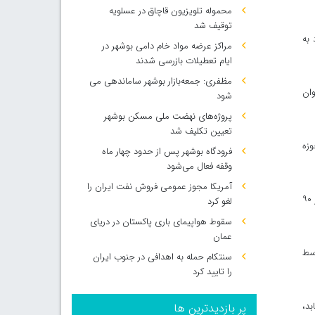
محموله تلویزیون قاچاق در عسلویه
توقیف شد
 به
مراکز عرضه مواد خام دامی بوشهر در
ایام تعطیلات بازرسی شدند
مظفری: جمعه‌بازار بوشهر ساماندهی می‌
وان
شود
پروژه‌های نهضت ملی مسکن بوشهر
تعیین تکلیف شد
وزه
فرودگاه بوشهر پس از حدود چهار ماه
وقفه فعال می‌شود
آمریکا مجوز عمومی فروش نفت ایران را
نماینده مردم بوشهر، گناوه و دیلم در مجلس شورای اسلامی تصریح کرد: در جزیره خارگ بحث بیکاری نه زیبنده نظام و نه دولت ما است که بیش از ۹۰
لغو کرد
سقوط هواپیمای باری پاکستان در دریای
عمان
وسط
سنتکام حمله به اهدافی در جنوب ایران
را تایید کرد
بد،
پر بازدیدترین ها