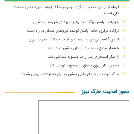
فرماندار بوشهر:حضور باشکوه مردم در وداع با رهبر شهید تجلی وحدت
ملی است
جزئیات مراسم بزرگداشت رهبر شهید در شهرستان دشتی
قرارگاه مرکزی خاتم: پاسخ کوبنده نیروهای مسلح در راه است
ادعای آکسیوس درباره وسعت و شدت حملات اخیر به ایران
هشدار سطح نارنجی در استان بوشهر صادر شد
۸ مرکز استخراج رمز ارز در عسلویه متلاشی شد
محموله تلویزیون قاچاق در عسلویه توقیف شد
مراکز عرضه مواد خام دامی بوشهر در ایام تعطیلات بازرسی شدند
مجوز فعالیت خارگ نیوز