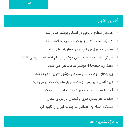
ارسال
آخرین اخبار
هشدار سطح نارنجی در استان بوشهر صادر شد
۸ مرکز استخراج رمز ارز در عسلویه متلاشی شد
محموله تلویزیون قاچاق در عسلویه توقیف شد
مراکز عرضه مواد خام دامی بوشهر در ایام تعطیلات بازرسی شدند
مظفری: جمعه‌بازار بوشهر ساماندهی می‌ شود
پروژه‌های نهضت ملی مسکن بوشهر تعیین تکلیف شد
فرودگاه بوشهر پس از حدود چهار ماه وقفه فعال می‌شود
آمریکا مجوز عمومی فروش نفت ایران را لغو کرد
سقوط هواپیمای باری پاکستان در دریای عمان
سنتکام حمله به اهدافی در جنوب ایران را تایید کرد
پر بازدیدترین ها