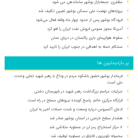
مظفری: جمعه‌بازار بوشهر ساماندهی می‌ شود
پروژه‌های نهضت ملی مسکن بوشهر تعیین تکلیف شد
فرودگاه بوشهر پس از حدود چهار ماه وقفه فعال می‌شود
آمریکا مجوز عمومی فروش نفت ایران را لغو کرد
سقوط هواپیمای باری پاکستان در دریای عمان
سنتکام حمله به اهدافی در جنوب ایران را تایید کرد
پر بازدیدترین ها
فرماندار بوشهر:حضور باشکوه مردم در وداع با رهبر شهید تجلی وحدت
ملی است
جزئیات مراسم بزرگداشت رهبر شهید در شهرستان دشتی
قرارگاه مرکزی خاتم: پاسخ کوبنده نیروهای مسلح در راه است
ادعای آکسیوس درباره وسعت و شدت حملات اخیر به ایران
هشدار سطح نارنجی در استان بوشهر صادر شد
۸ مرکز استخراج رمز ارز در عسلویه متلاشی شد
محموله تلویزیون قاچاق در عسلویه توقیف شد