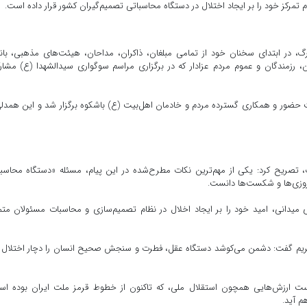
تمرکز خود را بر ایجاد اختلال در دستگاه محاسباتی تصمیم‌گیران کشور قرار داده است.
گ، در ابتدای سخنان خود از تمامی مبلغان، ذاکران، مداحان، هیئت‌های مذهبی، بان
، رزمندگان و عموم مردم عزادار که در برگزاری مراسم سوگواری سیدالشهدا (ع) مشا
رکت حضور و همکاری گسترده مردم و خادمان اهل‌بیت (ع) باشکوه برگزار شد و این همدل
م ۱۴ خرداد رهبر معظم انقلاب، تصریح کرد: یکی از مهم‌ترین نکات مطرح‌شده در این پیام، مسئله «دستگاه محاس
روزی‌ها و شکست‌ها دانست.
 میدانی، امید خود را بر ایجاد اخلال در نظام تصمیم‌سازی و محاسبات مسئولان متم
 قرآن کریم گفت: دشمن می‌کوشد دستگاه عقل، فطرت و سنجش صحیح انسان را دچار اختلال 
ست ارزش‌هایی همچون استقلال ملی، که تاکنون از خطوط قرمز ملت ایران بوده اس
م آید.