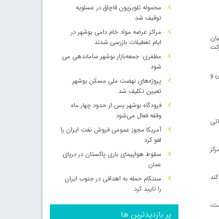
محموله تلویزیون قاچاق در عسلویه
توقیف شد
مراکز عرضه مواد خام دامی بوشهر در
یان
ایام تعطیلات بازرسی شدند
رکت
مظفری: جمعه‌بازار بوشهر ساماندهی می‌
شود
ی و
پروژه‌های نهضت ملی مسکن بوشهر
تعیین تکلیف شد
فرودگاه بوشهر پس از حدود چهار ماه
وقفه فعال می‌شود
باتی
آمریکا مجوز عمومی فروش نفت ایران را
لغو کرد
رکز
سقوط هواپیمای باری پاکستان در دریای
عمان
کند
سنتکام حمله به اهدافی در جنوب ایران
را تایید کرد
ت،
پر بازدیدترین ها