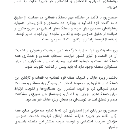
برنامه‌های عمرانی، اقتصادی و اجتماعی در جزیره خارگ به شمار
می‌رود.
حسین‌پور با تأکید بر جایگاه مهم دستگاه قضائی در حمایت از حقوق
عامه گفت: قوه قضائیه با رویکرد عدالت‌محور و قانون‌مدار، همواره
پشتوانه‌ای مطمئن برای مردم و دستگاه‌های اجرایی در اجرای قانون و
صیانت از حقوق عمومی بوده و تعامل سازنده این قوه با سایر نهادها،
زمینه‌ساز توسعه پایدار و ارتقای اعتماد عمومی است.
وی خاطرنشان کرد: جزیره خارگ به دلیل موقعیت راهبردی و اهمیت
آن در اقتصاد و انرژی کشور، نیازمند انسجام، همدلی و همکاری همه
دستگاه‌ها است و خوشبختانه این روحیه تعامل و همگرایی در میان
مسئولان منطقه وجود دارد که باید بیش از گذشته تقویت شود.
بخشدار ویژه خارگ با تبریک هفته قوه قضائیه به قضات و کارکنان این
دستگاه، از تلاش‌های مجموعه قضائی در رسیدگی به مسائل و مطالبات
مردم قدردانی کرد و افزود: استمرار این همکاری‌ها و تقویت ارتباط
میان دستگاه‌های اجرایی و قضائی، زمینه‌ساز حل سریع‌تر مشکلات
مردم و تحقق اهداف توسعه‌ای در بخش ویژه خارگ خواهد بود.
حسین‌پور در پایان ابراز امیدواری کرد که با تداوم هم‌افزایی میان همه
ارکان نظام در جزیره خارگ، شاهد ارتقای کیفیت خدمات عمومی،
افزایش سرمایه اجتماعی و توسعه هرچه بیشتر این منطقه راهبردی
باشیم.