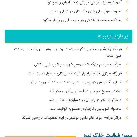
آمریکا مجوز عمومی فروش نفت ایران را لغو کرد
سقوط هواپیمای باری پاکستان در دریای عمان
سنتکام حمله به اهدافی در جنوب ایران را تایید کرد
پر بازدیدترین ها
فرماندار بوشهر:حضور باشکوه مردم در وداع با رهبر شهید تجلی وحدت
ملی است
جزئیات مراسم بزرگداشت رهبر شهید در شهرستان دشتی
قرارگاه مرکزی خاتم: پاسخ کوبنده نیروهای مسلح در راه است
ادعای آکسیوس درباره وسعت و شدت حملات اخیر به ایران
هشدار سطح نارنجی در استان بوشهر صادر شد
۸ مرکز استخراج رمز ارز در عسلویه متلاشی شد
محموله تلویزیون قاچاق در عسلویه توقیف شد
مراکز عرضه مواد خام دامی بوشهر در ایام تعطیلات بازرسی شدند
مجوز فعالیت خارگ نیوز