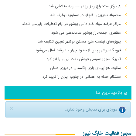
۸ مرکز استخراج رمز ارز در عسلویه متلاشی شد
محموله تلویزیون قاچاق در عسلویه توقیف شد
مراکز عرضه مواد خام دامی بوشهر در ایام تعطیلات بازرسی شدند
مظفری: جمعه‌بازار بوشهر ساماندهی می‌ شود
پروژه‌های نهضت ملی مسکن بوشهر تعیین تکلیف شد
فرودگاه بوشهر پس از حدود چهار ماه وقفه فعال می‌شود
آمریکا مجوز عمومی فروش نفت ایران را لغو کرد
سقوط هواپیمای باری پاکستان در دریای عمان
سنتکام حمله به اهدافی در جنوب ایران را تایید کرد
پر بازدیدترین ها
×
موردی برای نمایش وجود ندارد.
مجوز فعالیت خارگ نیوز