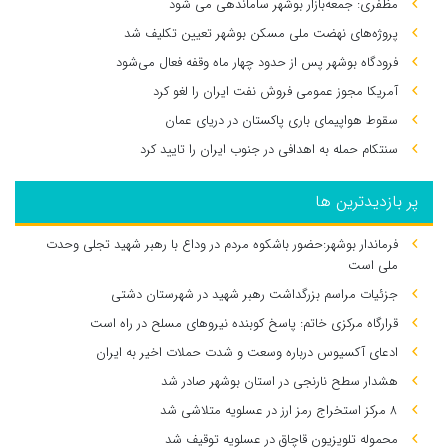
مظفری: جمعه‌بازار بوشهر ساماندهی می‌ شود
پروژه‌های نهضت ملی مسکن بوشهر تعیین تکلیف شد
فرودگاه بوشهر پس از حدود چهار ماه وقفه فعال می‌شود
آمریکا مجوز عمومی فروش نفت ایران را لغو کرد
سقوط هواپیمای باری پاکستان در دریای عمان
سنتکام حمله به اهدافی در جنوب ایران را تایید کرد
پر بازدیدترین ها
فرماندار بوشهر:حضور باشکوه مردم در وداع با رهبر شهید تجلی وحدت
ملی است
جزئیات مراسم بزرگداشت رهبر شهید در شهرستان دشتی
قرارگاه مرکزی خاتم: پاسخ کوبنده نیروهای مسلح در راه است
ادعای آکسیوس درباره وسعت و شدت حملات اخیر به ایران
هشدار سطح نارنجی در استان بوشهر صادر شد
۸ مرکز استخراج رمز ارز در عسلویه متلاشی شد
محموله تلویزیون قاچاق در عسلویه توقیف شد