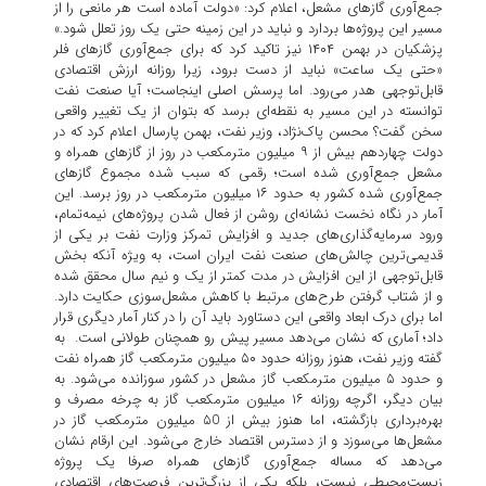
جمع‌آوری گازهای مشعل، اعلام کرد: «دولت آماده است هر مانعی را از
مسیر این پروژه‌ها بردارد و نباید در این زمینه حتی یک روز تعلل شود.»
پزشکیان در بهمن ۱۴۰۴ نیز تاکید کرد که برای جمع‌آوری گازهای فلر
«حتی یک ساعت» نباید از دست برود، زیرا روزانه ارزش اقتصادی
قابل‌توجهی هدر می‌رود. اما پرسش اصلی اینجاست؛ آیا صنعت نفت
توانسته در این مسیر به نقطه‌ای برسد که بتوان از یک تغییر واقعی
سخن گفت؟ محسن پاک‌نژاد، وزیر نفت، بهمن‌ پارسال اعلام کرد که در
دولت چهاردهم بیش از ۹ میلیون مترمکعب در روز از گازهای همراه و
مشعل جمع‌آوری شده است؛ رقمی که سبب شده مجموع گازهای
جمع‌آوری‌ شده کشور به حدود ۱۶ میلیون مترمکعب در روز برسد. این
آمار در نگاه نخست نشانه‌ای روشن از فعال شدن پروژه‌های نیمه‌تمام،
ورود سرمایه‌گذاری‌های جدید و افزایش تمرکز وزارت نفت بر یکی از
قدیمی‌ترین چالش‌های صنعت نفت ایران است، به ‌ویژه آنکه بخش
قابل‌توجهی از این افزایش در مدت کمتر از یک ‌و نیم سال محقق شده
و از شتاب گرفتن طرح‌های مرتبط با کاهش مشعل‌سوزی حکایت دارد.
اما برای درک ابعاد واقعی این دستاورد باید آن را در کنار آمار دیگری قرار
داد؛ آماری که نشان می‌دهد مسیر پیش‌ رو همچنان طولانی است. به
گفته وزیر نفت، هنوز روزانه حدود ۵۰ میلیون مترمکعب گاز همراه نفت
و حدود ۵ میلیون مترمکعب گاز مشعل در کشور سوزانده می‌شود. به
بیان دیگر، اگرچه روزانه ۱۶ میلیون مترمکعب گاز به چرخه مصرف و
بهره‌برداری بازگشته، اما هنوز بیش از ۵0 میلیون مترمکعب گاز در
مشعل‌ها می‌سوزد و از دسترس اقتصاد خارج می‌شود. این ارقام نشان
می‌دهد که مساله جمع‌آوری گازهای همراه صرفا یک پروژه
زیست‌محیطی نیست، بلکه یکی از بزرگ‌ترین فرصت‌های اقتصادی