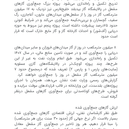
‌تدریج تکمیل و راه‌اندازی می‌شود. پروژه بزرگ جمع‌آوری گازهای
مشعل در پالایشگاه گاز بیدبلند خلیج‌فارس نیز نزدیک به ۱۷ میلیون
مترمکعب گاز در روز را از مشعل‌های میدان‌های مارون، آغاجاری، رگ
سفید، گچساران و بی‌بی‌حکیمه جمع‌آوری می‌کند و در شرایط کنونی
حدود ۷۵درصد پیشرفت داشته است. پروژه پنجم نیز مربوط به حوزه
دریایی (آف‌شور) و احداث کارخانه گاز و گاز مایع خارک است که قرار
است حدود
۸ میلیون مترمکعب در روز از گاز میدان‌های فروزان و سایر میدان‌های
دریایی را جمع‌آوری کند و در صورت تامین منابع مالی، در سال ۱۴۰۷
تکمیل و راه‌اندازی می‌شود. طبق اعلام وزارت نفت به غیر از این
طرح‌ها، چند پروژه کوچک‌تر در پالایشگاه‌های گازی عسلویه
(سایت‌های پارس ۱ و پارس ۲) تعریف شده که درمجموع حدود ۷
میلیون مترمکعب گاز مشعل در روز را جمع‌آوری خواهند کرد.
گزارش‌های رسمی وزارت نفت نشان می‌دهد، همزمان با اجرای
پروژه‌های بلندمدت، این وزارتخانه در قالب قراردادهای موقت مزایده و
فروش، طرح‌های کوتاه‌مدتی برای جمع‌آوری گازهای مشعل درنظر
گرفته است.
ارزش گازهای جمع‌آوری شده
طبق نظر کارشناسان نفتی، ارزش اقتصادی گازهای جمع‌آوری‌ شده
بسیار بالاست. اگر نرخ جهانی گاز (حدود ۳۰ سنت برای هر مترمکعب)
را مبنا قرار دهیم، هر روز تاخیر در جمع‌آوری گاز مشعل معادل