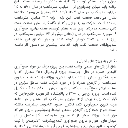
اجرای برنامه هفتم توسعه (۱۴۰۳)، به ۴۶۰درصد رسیده است. طبق
برنامه باید میزان جمع‌آوری از ۱.۱ میلیارد مترمکعب در سال ۱۴۰۲ به ۱.۵
میلیارد مترمکعب در سال ۱۴۰۳ (رشد ۳۶درصدی) می‌رسید. داده‌ها
نشان می‌دهد، صنعت نفت این رقم رابه ۳.۳ میلیارد مترمکعب
رسانده است. حرکت رو به جلویی که از نگاه کارشناسان صنعت نفت
کافی نیست. در برنامه پنج‌ ساله هفتم توسعه، هدف نهایی، جمع‌آوری
۱۶ میلیارد مترمکعب در سال (معادل بیش از ۴۳ میلیون مترمکعب در
روز) تا سال ۱۴۰۷ درنظر گرفته شده و برای تحقق این هدف
بلندپروازانه، صنعت نفت باید اقدامات بیشتری در دستور کار داشته
باشد.
نگاهی به پروژه‌های اجرایی
طبق گزارش‌های رسمی وزارت نفت، پنج پروژه بزرگ در حوزه جمع‌آوری
گازهای همراه در حال اجراست. پروژه ان‌جی‌ال ۳۱۰۰ دهلران که با
سرمایه‌گذاری بیش از ۱.۴ میلیارد دلاری، روزانه نزدیک به ۷ میلیون
مترمکعب از گازهای همراه را در حوزه شرکت نفت مناطق مرکزی در
استان ایلام جمع‌آوری می‌کند و تقریبا بیش از ۹۷درصد آن تکمیل
شده است. پروژه ان‌جی‌ال ۳۲۰۰ یا پالایشگاه گاز هویزه خلیج‌فارس که
قرار است روزانه بیش از ۱۴ میلیون مترمکعب گاز مشعل را در منطقه
غرب کارون جمع‌آوری ‌کند، تاکنون حدود ۸۴درصد پیشرفت داشته
است. طرح جمع‌آوری گازهای مشعل توسط پتروشیمی مارون هم که
قرار است روزانه بیش از ۵ میلیون مترمکعب گاز مشعل را در
میدان‌های اهواز و مارون جمع‌آوری کند؛ پیشرفت ۷۹درصدی را ثبت
کرده و مطابق پیش‌بینی پروژه‌های فرعی آن تا نیمه ابتدایی ۱۴۰۶ به