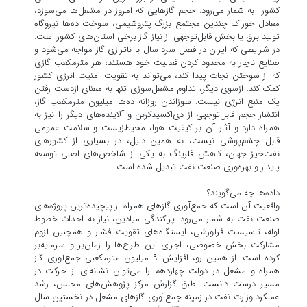
کشور به شمار می‌رود. حجم گازهایی که امروز در مشعل‌ها می‌سوزد،
معادل خوراک چندین مجتمع بزرگ پتروشیمی، سوخت ده‌ها نیروگاه
تولید برق یا بخش قابل‌توجهی از نیاز گاز برخی استان‌های کشور است.
در شرایطی که ایران در فصل سرد سال با ناترازی گاز مواجه می‌شود و
صنایع ناچار به محدود کردن فعالیت خود هستند، هر مترمکعب گازی
که از سوختن نجات پیدا کند، می‌تواند به تقویت امنیت انرژی کشور
کمک کند. ازسوی دیگر، تداوم مشعل‌سوزی تنها به معنای ازدست رفتن
یک منبع انرژی نیست. سوزاندن روزانه ده‌ها میلیون مترمکعب گاز،
انتشار حجم قابل‌توجهی از دی‌اکسیدکربن و آلاینده‌های دیگر را نیز به
همراه دارد و آثار آن بر کیفیت هوا، محیط‌زیست و سلامت عمومی
قابل چشم‌پوشی نیست، به همین دلیل، در بسیاری از کشورهای
نفت‌خیز جهان، کاهش فلرینگ به یکی از شاخص‌های اصلی توسعه
پایدار و بهره‌وری صنعت نفت تبدیل شده است.
داده‌ها چه می‌گویند؟
واقعیت آن است که جمع‌آوری گازهای همراه از پیچیده‌ترین پروژه‌های
صنعت نفت به شمار می‌رود. پراکندگی میادین، نیاز به احداث خطوط
لوله، تاسیسات فرآورشی، ایستگاه‌های تقویت فشار و همچنین لزوم
مشارکت بخش خصوصی، اجرای این طرح‌ها را زمان‌بر و سرمایه‌بر
کرده است. از همین رو، افزایش ۹ میلیون مترمکعبی جمع‌آوری گاز
همراه و مشعل در دولت چهاردهم را می‌توان نشانه‌ای از حرکت در
مسیر درست دانست. طبق گزارش مرکز پژوهش‌های مجلس، رشد
عملکرد وزارت نفت در زمینه جمع‌آوری گازهای مشعل در نخستین سال