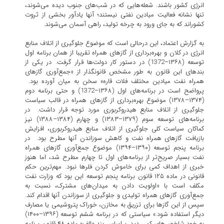
انرژی کشور باشند. شعله‌هایی که در شب‌های جنوب دیده می‌شوند،
تنها نشانه فعالیت میادین نفتی نیستند؛ آنها یادآور بخشی از ثروت
کشور‌اند که به جای ورود به چرخه تولید، راهی آسمان می‌شوند.
به گزارش اعتماد، این درحالی است که موضوع جلوگیری از اتلاف منابع
انرژی در کلان و بهره‌برداری از گازهای همراه تقریبا از همان برنامه اول
توسعه (۱۳۶۸–1372) در دستور کار دولت‌ها قرار گرفت. در یکی از
بندهای این قانون به ‌طور مشخص قانونگذار از «جمع‌آوری گازهای
همراه نفت میادین مختلف فلات قاره» سخن به میان آورده بود.
پرواضح است در برنامه‌های اول (۱۳۶۸–1372) و حتی برنامه دوم
(۱۳۷۴–۱۳۷۸) موضوع بهره‌برداری از گازهای همراه در قالب سیاست
جلوگیری از اتلاف منابع هیدروکربوری مورد توجه قرار داشت. در
برنامه‌های توسعه سوم (۱۳۷۹–۱۳۸۳) و چهارم (۱۳۸۴–۱۳۸۸) نیز
کماکان سیاست کلی جلوگیری از اتلاف منابع هیدروکربوری، افزایش
بازیافت گازهای همراه نفت و کاهش سوزاندن آنها مطرح بود. در
برنامه پنجم توسعه (۱۳۹۰–۱۳۹۴) موضوع جمع‌آوری گازهای همراه
نفت بسیار صریح‌تر از برنامه‌های اول تا چهارم مطرح شد، اما هنوز
خبری از اهداف کمی برای خاموش کردن فلرها نبود. مهم‌ترین حکم
قانونی در ماده ۱۲۵ قانون برنامه پنجم توسعه این بود که وزارت نفت
مکلف است با «اولویت دادن به میدان‌های مشترک، نسبت به
جمع‌آوری گازهای همراه تولیدی و جلوگیری از سوزاندن آنها اقدام کند.
سپس از این گازها برای تزریق به مخازن، خوراک پتروشیمی یا مصارف
دیگر استفاده شود.» سیاستی که در برنامه ششم توسعه (۱۳۹۶–۱۴۰۰)
به خود شاخص‌های کمی دید. براساس بند «الف» ماده ۴۸ قانون برنامه