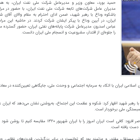
حمید بورد، معاون وزیر و مدیرعامل شرکت ملی نفت ایران، به همر
مدیران عامل شرکت‌های تابعه شرکت ملی نفت ایران، با حضور در مرا
باشکوه وداع با رهبر شهید، ضمن ادای احترام به مقام والای آقای ش
ایران، در آیین وداع با پیکر ایشان شرکت کردند. در حاشیه این مرا
عباس اسدروز، مدیرعامل شرکت پایانه‌های نفتی ایران، حضور گسترده م
را جلوه‌ای از اقتدار، مشروعیت و انسجام ملی ایران دانست.
 اسلامی ایران با اتکاء به سرمایه اجتماعی و وحدت ملی، جایگاهی تعیین‌کننده در معاد
با رهبر شهید اظهار کرد: شکوه و عظمت این اجتماع، به‌روشنی نشان می‌دهد که ایران ع
مبستگی ملی برخوردار است.
وی با مقایسه شرایط امروز کشور با مقاطع حساس تاریخ معاصر افزود: کافی است ایران امروز را با ایران شهریور ۱۳۲۰ مقایسه کنیم ت
 دست یافته است.
انی مستقل، مقتدر و عزتمند بود که توانست در برابر بزرگ‌ترین قدرت‌های نظامی ج