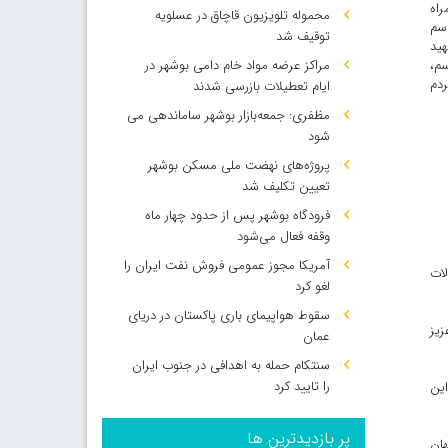
اه
محموله تلویزیون قاچاق در عسلویه
سم
توقیف شد
هید
سم،
مراکز عرضه مواد خام دامی بوشهر در
ردم
ایام تعطیلات بازرسی شدند
مظفری: جمعه‌بازار بوشهر ساماندهی می‌
شود
پروژه‌های نهضت ملی مسکن بوشهر
تعیین تکلیف شد
فرودگاه بوشهر پس از حدود چهار ماه
وقفه فعال می‌شود
آمریکا مجوز عمومی فروش نفت ایران را
لات
لغو کرد
سقوط هواپیمای باری پاکستان در دریای
زیز
عمان
سنتکام حمله به اهدافی در جنوب ایران
را تایید کرد
ا روشن شود این
پر بازدیدترین ها
هان