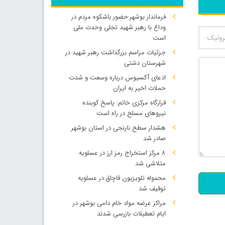
فرماندار بوشهر:حضور باشکوه مردم در
وداع با رهبر شهید تجلی وحدت ملی
است
جزئیات مراسم بزرگداشت رهبر شهید در
شهرستان دشتی
ادعای آکسیوس درباره وسعت و شدت
حملات اخیر به ایران
قرارگاه مرکزی خاتم: پاسخ کوبنده
نیروهای مسلح در راه است
هشدار سطح نارنجی در استان بوشهر
صادر شد
500
۸ مرکز استخراج رمز ارز در عسلویه
متلاشی شد
محموله تلویزیون قاچاق در عسلویه
توقیف شد
مراکز عرضه مواد خام دامی بوشهر در
ایام تعطیلات بازرسی شدند