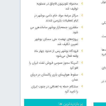
ار
محموله تلویزیون قاچاق در عسلویه
توقیف شد
مراکز عرضه مواد خام دامی بوشهر در
ایام تعطیلات بازرسی شدند
یکی
مظفری: جمعه‌بازار بوشهر ساماندهی می‌
شود
سمت
پروژه‌های نهضت ملی مسکن بوشهر
تعیین تکلیف شد
‌ها
فرودگاه بوشهر پس از حدود چهار ماه
بره
وقفه فعال می‌شود
آمریکا مجوز عمومی فروش نفت ایران را
دای
لغو کرد
سقوط هواپیمای باری پاکستان در دریای
عمان
در
سنتکام حمله به اهدافی در جنوب ایران
را تایید کرد
پر بازدیدترین ها