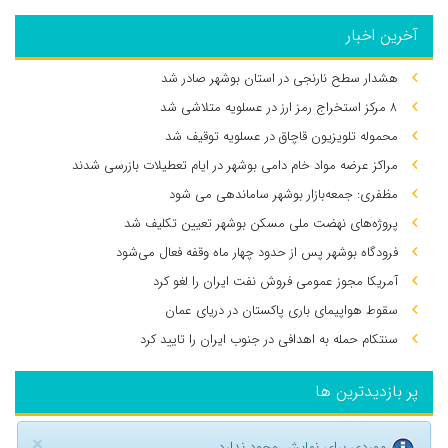
آخرین اخبار
هشدار سطح نارنجی در استان بوشهر صادر شد
۸ مرکز استخراج رمز ارز در عسلویه متلاشی شد
محموله تلویزیون قاچاق در عسلویه توقیف شد
مراکز عرضه مواد خام دامی بوشهر در ایام تعطیلات بازرسی شدند
مظفری: جمعه‌بازار بوشهر ساماندهی می‌ شود
پروژه‌های نهضت ملی مسکن بوشهر تعیین تکلیف شد
فرودگاه بوشهر پس از حدود چهار ماه وقفه فعال می‌شود
آمریکا مجوز عمومی فروش نفت ایران را لغو کرد
سقوط هواپیمای باری پاکستان در دریای عمان
سنتکام حمله به اهدافی در جنوب ایران را تایید کرد
پر بازدیدترین ها
×
موردی برای نمایش وجود ندارد.