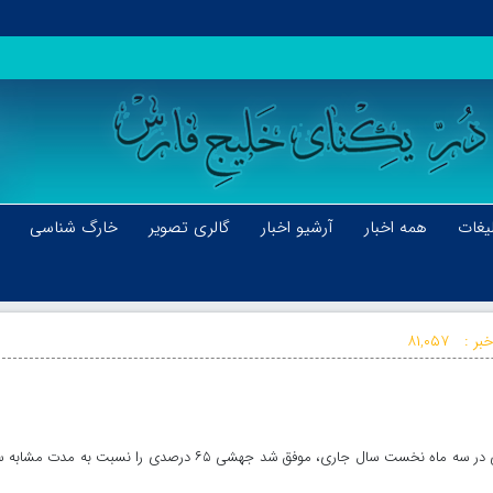
یغات
همه اخبار
آرشیو اخبار
گالری تصویر
خارگ شناسی
بر :
۸۱,۰۵۷
گمرکات استان بوشهر با ثبت درآمد ۹ هزار و ۶۹۰ میلیارد تومانی در سه ماه نخست سال جاری، موفق شد جهشی ۶۵ درصدی را نسبت به م