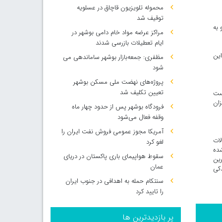
محموله تلویزیون قاچاق در عسلویه
توقیف شد
 به
مراکز عرضه مواد خام دامی بوشهر در
ایام تعطیلات بازرسی شدند
تومان خبر داد. این
مظفری: جمعه‌بازار بوشهر ساماندهی می‌
شود
پروژه‌های نهضت ملی مسکن بوشهر
تعیین تکلیف شد
خست
 میزان
فرودگاه بوشهر پس از حدود چهار ماه
وقفه فعال می‌شود
آمریکا مجوز عمومی فروش نفت ایران را
صولات
لغو کرد
شده
سقوط هواپیمای باری پاکستان در دریای
‌ترین
عمان
دکی
سنتکام حمله به اهدافی در جنوب ایران
را تایید کرد
پر بازدیدترین ها