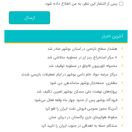
پس از انتشار این نظر، به من اطلاع داده شود.
ارسال
آخرین اخبار
هشدار سطح نارنجی در استان بوشهر صادر شد
۸ مرکز استخراج رمز ارز در عسلویه متلاشی شد
محموله تلویزیون قاچاق در عسلویه توقیف شد
مراکز عرضه مواد خام دامی بوشهر در ایام تعطیلات بازرسی شدند
مظفری: جمعه‌بازار بوشهر ساماندهی می‌ شود
پروژه‌های نهضت ملی مسکن بوشهر تعیین تکلیف شد
فرودگاه بوشهر پس از حدود چهار ماه وقفه فعال می‌شود
آمریکا مجوز عمومی فروش نفت ایران را لغو کرد
سقوط هواپیمای باری پاکستان در دریای عمان
سنتکام حمله به اهدافی در جنوب ایران را تایید کرد