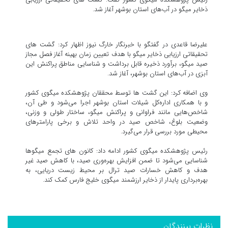
ذخایر میگو در آب‌های استان بوشهر آغاز شد.
علیرضا قاعدی در گفتگو با خبرنگار خارگ نیوز اظهار کرد: گشت های
تحقیقاتی ارزیابی ذخایر میگو با هدف تعیین زمان بهینه آغاز فصل مجاز
صید میگو، برآورد ذخیره قابل برداشت و شناسایی مناطق پراکنش این
آبزی در آب‌های استان بوشهر، آغاز شد.
وی اضافه کرد: این گشت ها توسط محققان پژوهشکده میگوی کشور
و با همکاری اداره‌کل شیلات استان بوشهر اجرا می‌شود و طی آن،
شاخص‌هایی مانند فراوانی و پراکنش میگو، ساختار طولی و وزنی،
وضعیت بلوغ، شاخص صید در واحد تلاش و برخی پارامترهای
محیطی مورد بررسی قرار می‌گیرد.
رئیس پژوهشکده میگوی کشور ادامه داد: کانون های تجمع میگوها
شناسایی می‌شود تا ضمن افزایش بهره‌وری صید، با کاهش صید غیر
هدف و کاهش خسارات صید ترال بر محیط زیست دریایی، به
بهره‌برداری پایدار از ذخایر ارزشمند میگوی خلیج فارس کمک کند.
نظرات بینندگان