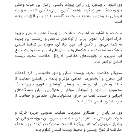
وی افزود: با بهره‌برداری از این پروژه، بخشی از نیاز آبی حیات وحش
جزیره خارگ، به‌ویژه گونه ارزشمند آهوی ایرانی، تأمین شده و ظرفیت
آبرسانی به وحوش منطقه نسبت به گذشته تا دو برابر افزایش یافته
است.
مرادزاده با اشاره به اهمیت حفاظت از زیستگاه‌های طبیعی جزیره
خارگ اظهار کرد: آهوی ایرانی از گونه‌های شاخص و ارزشمند این جزیره
به شمار می‌رود و تأمین آب مورد نیاز آن، به‌ویژه در شرایط اقلیمی
خشک منطقه، تداوم خشکسالی‌های سال‌های اخیر و محدودیت منابع
آب شیرین، از اولویت‌های حفاظتی اداره‌کل حفاظت محیط زیست
استان بوشهر است.
مدیرکل حفاظت محیط زیست استان بوشهر خاطرنشان کرد: احداث
این مخزن و آبشخورها، اقدامی مؤثر و پایدار در راستای حمایت از
حیات وحش و ارتقای شرایط زیستی گونه‌های جانوری جزیره خارگ
محسوب می‌شود و نمونه‌ای موفق از هم‌افزایی میان دستگاه‌های
اجرایی و صنعت نفت در اجرای مسئولیت‌های اجتماعی و حفاظت از
سرمایه‌های طبیعی کشور است.
وی در پایان از همکاری مدیریت عملیات عمومی جزیره خارگ و
شرکت‌های نفتی مستقر در این جزیره در اجرای این پروژه قدردانی کرد
و ابراز امیدواری کرد که این‌گونه اقدامات مشترک در آینده نیز با هدف
حفاظت از تنوع زیستی و محیط زیست استان تداوم یابد.