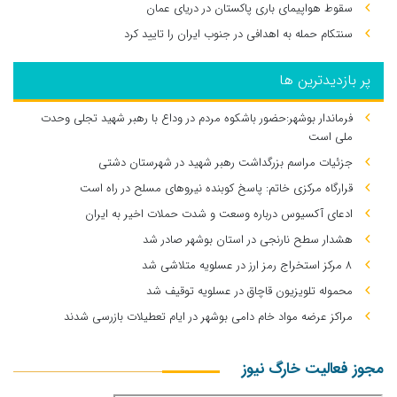
سقوط هواپیمای باری پاکستان در دریای عمان
سنتکام حمله به اهدافی در جنوب ایران را تایید کرد
پر بازدیدترین ها
فرماندار بوشهر:حضور باشکوه مردم در وداع با رهبر شهید تجلی وحدت
ملی است
جزئیات مراسم بزرگداشت رهبر شهید در شهرستان دشتی
قرارگاه مرکزی خاتم: پاسخ کوبنده نیروهای مسلح در راه است
ادعای آکسیوس درباره وسعت و شدت حملات اخیر به ایران
هشدار سطح نارنجی در استان بوشهر صادر شد
۸ مرکز استخراج رمز ارز در عسلویه متلاشی شد
محموله تلویزیون قاچاق در عسلویه توقیف شد
مراکز عرضه مواد خام دامی بوشهر در ایام تعطیلات بازرسی شدند
مجوز فعالیت خارگ نیوز