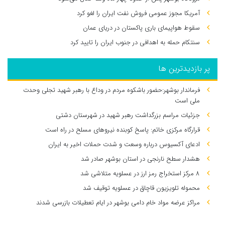
آمریکا مجوز عمومی فروش نفت ایران را لغو کرد
سقوط هواپیمای باری پاکستان در دریای عمان
سنتکام حمله به اهدافی در جنوب ایران را تایید کرد
پر بازدیدترین ها
فرماندار بوشهر:حضور باشکوه مردم در وداع با رهبر شهید تجلی وحدت
ملی است
جزئیات مراسم بزرگداشت رهبر شهید در شهرستان دشتی
قرارگاه مرکزی خاتم: پاسخ کوبنده نیروهای مسلح در راه است
ادعای آکسیوس درباره وسعت و شدت حملات اخیر به ایران
هشدار سطح نارنجی در استان بوشهر صادر شد
۸ مرکز استخراج رمز ارز در عسلویه متلاشی شد
محموله تلویزیون قاچاق در عسلویه توقیف شد
مراکز عرضه مواد خام دامی بوشهر در ایام تعطیلات بازرسی شدند