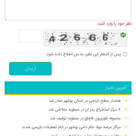
تعداد کاراکتر باقیمانده
:
500
نظر خود را وارد کنید
پس از انتشار این نظر، به من اطلاع داده شود.
ارسال
آخرین اخبار
هشدار سطح نارنجی در استان بوشهر صادر شد
۸ مرکز استخراج رمز ارز در عسلویه متلاشی شد
محموله تلویزیون قاچاق در عسلویه توقیف شد
مراکز عرضه مواد خام دامی بوشهر در ایام تعطیلات بازرسی شدند
مظفری: جمعه‌بازار بوشهر ساماندهی می‌ شود