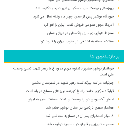
پروژه‌های نهضت ملی مسکن بوشهر تعیین تکلیف شد
فرودگاه بوشهر پس از حدود چهار ماه وقفه فعال می‌شود
آمریکا مجوز عمومی فروش نفت ایران را لغو کرد
سقوط هواپیمای باری پاکستان در دریای عمان
سنتکام حمله به اهدافی در جنوب ایران را تایید کرد
پر بازدیدترین ها
فرماندار بوشهر:حضور باشکوه مردم در وداع با رهبر شهید تجلی وحدت
ملی است
جزئیات مراسم بزرگداشت رهبر شهید در شهرستان دشتی
قرارگاه مرکزی خاتم: پاسخ کوبنده نیروهای مسلح در راه است
ادعای آکسیوس درباره وسعت و شدت حملات اخیر به ایران
هشدار سطح نارنجی در استان بوشهر صادر شد
۸ مرکز استخراج رمز ارز در عسلویه متلاشی شد
محموله تلویزیون قاچاق در عسلویه توقیف شد