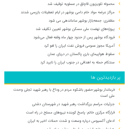
محموله تلویزیون قاچاق در عسلویه توقیف شد
مراکز عرضه مواد خام دامی بوشهر در ایام تعطیلات بازرسی شدند
مظفری: جمعه‌بازار بوشهر ساماندهی می‌ شود
پروژه‌های نهضت ملی مسکن بوشهر تعیین تکلیف شد
فرودگاه بوشهر پس از حدود چهار ماه وقفه فعال می‌شود
آمریکا مجوز عمومی فروش نفت ایران را لغو کرد
سقوط هواپیمای باری پاکستان در دریای عمان
سنتکام حمله به اهدافی در جنوب ایران را تایید کرد
پر بازدیدترین ها
فرماندار بوشهر:حضور باشکوه مردم در وداع با رهبر شهید تجلی وحدت
ملی است
جزئیات مراسم بزرگداشت رهبر شهید در شهرستان دشتی
قرارگاه مرکزی خاتم: پاسخ کوبنده نیروهای مسلح در راه است
ادعای آکسیوس درباره وسعت و شدت حملات اخیر به ایران