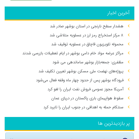
آخرین اخبار
هشدار سطح نارنجی در استان بوشهر صادر شد
۸ مرکز استخراج رمز ارز در عسلویه متلاشی شد
محموله تلویزیون قاچاق در عسلویه توقیف شد
مراکز عرضه مواد خام دامی بوشهر در ایام تعطیلات بازرسی شدند
مظفری: جمعه‌بازار بوشهر ساماندهی می‌ شود
پروژه‌های نهضت ملی مسکن بوشهر تعیین تکلیف شد
فرودگاه بوشهر پس از حدود چهار ماه وقفه فعال می‌شود
آمریکا مجوز عمومی فروش نفت ایران را لغو کرد
سقوط هواپیمای باری پاکستان در دریای عمان
سنتکام حمله به اهدافی در جنوب ایران را تایید کرد
پر بازدیدترین ها