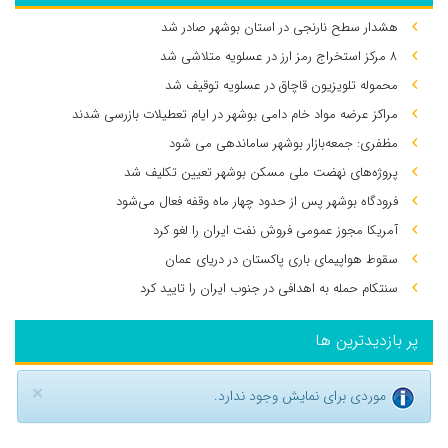
هشدار سطح نارنجی در استان بوشهر صادر شد
۸ مرکز استخراج رمز ارز در عسلویه متلاشی شد
محموله تلویزیون قاچاق در عسلویه توقیف شد
مراکز عرضه مواد خام دامی بوشهر در ایام تعطیلات بازرسی شدند
مظفری: جمعه‌بازار بوشهر ساماندهی می‌ شود
پروژه‌های نهضت ملی مسکن بوشهر تعیین تکلیف شد
فرودگاه بوشهر پس از حدود چهار ماه وقفه فعال می‌شود
آمریکا مجوز عمومی فروش نفت ایران را لغو کرد
سقوط هواپیمای باری پاکستان در دریای عمان
سنتکام حمله به اهدافی در جنوب ایران را تایید کرد
پر بازدیدترین ها
×
موردی برای نمایش وجود ندارد.