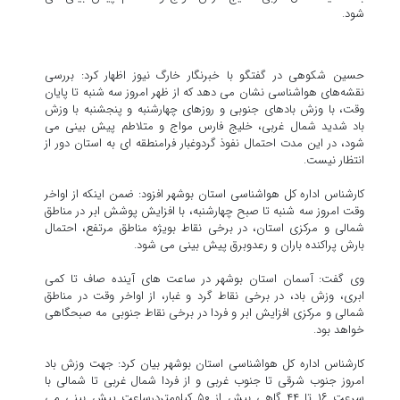
شود.
حسین شکوهی در گفتگو با خبرنگار خارگ نیوز اظهار کرد: بررسی
نقشه‌های هواشناسی نشان می دهد که از ظهر امروز سه شنبه تا پایان
وقت، با وزش بادهای جنوبی و روزهای چهارشنبه و پنجشنبه با وزش
باد شدید شمال غربی، خلیج فارس مواج و متلاطم پیش بینی می
شود، در این مدت احتمال نفوذ گردوغبار فرامنطقه ای به استان دور از
انتظار نیست.
کارشناس اداره کل هواشناسی استان بوشهر افزود: ضمن اینکه از اواخر
وقت امروز سه شنبه تا صبح چهارشنبه، با افزایش پوشش ابر در مناطق
شمالی و مرکزی استان، در برخی نقاط بویژه مناطق مرتفع، احتمال
بارش پراکنده باران و رعدوبرق پیش بینی می شود.
وی گفت: آسمان استان بوشهر در ساعت های آینده صاف تا کمی
ابری، وزش باد، در برخی نقاط گرد و غبار، از اواخر وقت در مناطق
شمالی و مرکزی افزایش ابر و فردا در برخی نقاط جنوبی مه صبحگاهی
خواهد بود.
کارشناس اداره کل هواشناسی استان بوشهر بیان کرد: جهت وزش باد
امروز جنوب شرقی تا جنوب غربی و از فردا شمال غربی تا شمالی با
سرعت ۱۶ تا ۴۴ گاهی بیش از ۵۰ کیلومتردرساعت پیش بینی می