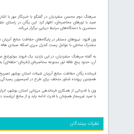
سرهنگ دوم محسن منفردیان در گفتگو با خبرنگار مهر با اشاره 
صید با تورهای محاصره‌ای، اظهار کرد: این یگان در راستای ج
مستمری با دستگاه‌های مرتبط دریایی برگزار می‌کند.
وی افزود: نیروهای مستقر در پایگاه‌های حفاظت منابع آبزیان
مشترک ساحلی با عوامل پست کنترل مرزی اسکله صیادی هاله شهر
به گفته سرهنگ منفردیان، در این بازدید یک فروند موتورلنج ص
آن، حدود پنج طاقه تور ممنوعه محاصره‌ای (دفره‌ای–حلقه‌ای) به ارزش تقریبی ۱۲ میلیارد ریال و یک دستگاه 
فرمانده یگان حفاظت منابع آبزیان شیلات استان بوشهر تصریح
همچنین پرونده شناور متخلف برای طرح در کمیسیون رسیدگی 
وی با قدردانی از همکاری فرماندهی مرزبانی استان بوشهر، ابراز
با صید غیرمجاز همچنان با قدرت ادامه یابد و از منابع ارزشمند
نظرات بینندگان