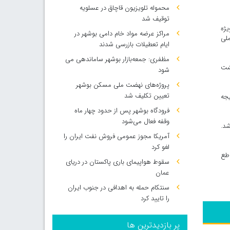
محموله تلویزیون قاچاق در عسلویه
توقیف شد
یژه
مراکز عرضه مواد خام دامی بوشهر در
ملی
ایام تعطیلات بازرسی شدند
مظفری: جمعه‌بازار بوشهر ساماندهی می‌
گشت
شود
پروژه‌های نهضت ملی مسکن بوشهر
تعیین تکلیف شد
یجه
فرودگاه بوشهر پس از حدود چهار ماه
وقفه فعال می‌شود
شد.
آمریکا مجوز عمومی فروش نفت ایران را
لغو کرد
اطع
سقوط هواپیمای باری پاکستان در دریای
عمان
سنتکام حمله به اهدافی در جنوب ایران
را تایید کرد
پر بازدیدترین ها