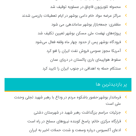
محموله تلویزیون قاچاق در عسلویه توقیف شد
مراکز عرضه مواد خام دامی بوشهر در ایام تعطیلات بازرسی شدند
مظفری: جمعه‌بازار بوشهر ساماندهی می‌ شود
پروژه‌های نهضت ملی مسکن بوشهر تعیین تکلیف شد
فرودگاه بوشهر پس از حدود چهار ماه وقفه فعال می‌شود
آمریکا مجوز عمومی فروش نفت ایران را لغو کرد
سقوط هواپیمای باری پاکستان در دریای عمان
سنتکام حمله به اهدافی در جنوب ایران را تایید کرد
پر بازدیدترین ها
فرماندار بوشهر:حضور باشکوه مردم در وداع با رهبر شهید تجلی وحدت
ملی است
جزئیات مراسم بزرگداشت رهبر شهید در شهرستان دشتی
قرارگاه مرکزی خاتم: پاسخ کوبنده نیروهای مسلح در راه است
ادعای آکسیوس درباره وسعت و شدت حملات اخیر به ایران