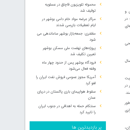
محموله تلویزیون قاچاق در عسلویه
توقیف شد
 و
 در
مراکز عرضه مواد خام دامی بوشهر در
ایام تعطیلات بازرسی شدند
‌ای
مظفری: جمعه‌بازار بوشهر ساماندهی می‌
شود
حی
پروژه‌های نهضت ملی مسکن بوشهر
تعیین تکلیف شد
سال
فرودگاه بوشهر پس از حدود چهار ماه
وقفه فعال می‌شود
آمریکا مجوز عمومی فروش نفت ایران را
ریت
لغو کرد
 در
سقوط هواپیمای باری پاکستان در دریای
د.
عمان
طور
سنتکام حمله به اهدافی در جنوب ایران
اری
را تایید کرد
پر بازدیدترین ها
ان،