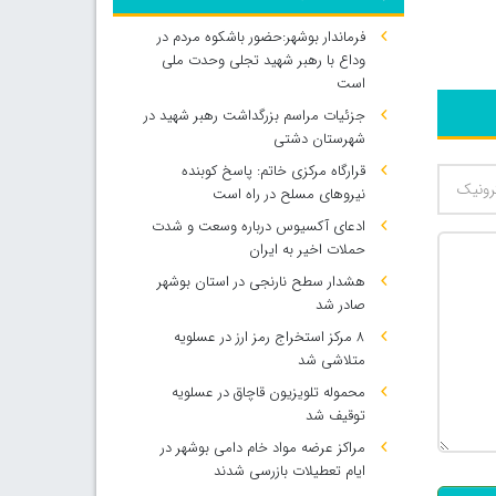
فرماندار بوشهر:حضور باشکوه مردم در
وداع با رهبر شهید تجلی وحدت ملی
است
جزئیات مراسم بزرگداشت رهبر شهید در
شهرستان دشتی
قرارگاه مرکزی خاتم: پاسخ کوبنده
نیروهای مسلح در راه است
ادعای آکسیوس درباره وسعت و شدت
حملات اخیر به ایران
هشدار سطح نارنجی در استان بوشهر
صادر شد
۸ مرکز استخراج رمز ارز در عسلویه
متلاشی شد
محموله تلویزیون قاچاق در عسلویه
توقیف شد
500
مراکز عرضه مواد خام دامی بوشهر در
ایام تعطیلات بازرسی شدند