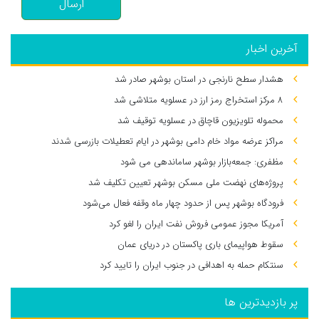
ارسال
آخرین اخبار
هشدار سطح نارنجی در استان بوشهر صادر شد
۸ مرکز استخراج رمز ارز در عسلویه متلاشی شد
محموله تلویزیون قاچاق در عسلویه توقیف شد
مراکز عرضه مواد خام دامی بوشهر در ایام تعطیلات بازرسی شدند
مظفری: جمعه‌بازار بوشهر ساماندهی می‌ شود
پروژه‌های نهضت ملی مسکن بوشهر تعیین تکلیف شد
فرودگاه بوشهر پس از حدود چهار ماه وقفه فعال می‌شود
آمریکا مجوز عمومی فروش نفت ایران را لغو کرد
سقوط هواپیمای باری پاکستان در دریای عمان
سنتکام حمله به اهدافی در جنوب ایران را تایید کرد
پر بازدیدترین ها