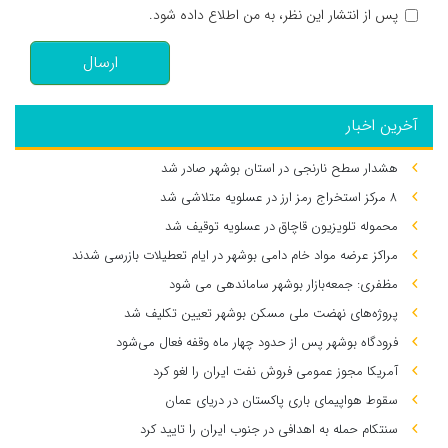
پس از انتشار این نظر، به من اطلاع داده شود.
ارسال
آخرین اخبار
هشدار سطح نارنجی در استان بوشهر صادر شد
۸ مرکز استخراج رمز ارز در عسلویه متلاشی شد
محموله تلویزیون قاچاق در عسلویه توقیف شد
مراکز عرضه مواد خام دامی بوشهر در ایام تعطیلات بازرسی شدند
مظفری: جمعه‌بازار بوشهر ساماندهی می‌ شود
پروژه‌های نهضت ملی مسکن بوشهر تعیین تکلیف شد
فرودگاه بوشهر پس از حدود چهار ماه وقفه فعال می‌شود
آمریکا مجوز عمومی فروش نفت ایران را لغو کرد
سقوط هواپیمای باری پاکستان در دریای عمان
سنتکام حمله به اهدافی در جنوب ایران را تایید کرد