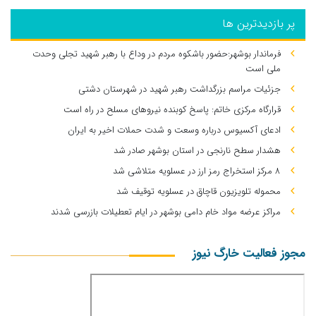
پر بازدیدترین ها
فرماندار بوشهر:حضور باشکوه مردم در وداع با رهبر شهید تجلی وحدت
ملی است
جزئیات مراسم بزرگداشت رهبر شهید در شهرستان دشتی
قرارگاه مرکزی خاتم: پاسخ کوبنده نیروهای مسلح در راه است
ادعای آکسیوس درباره وسعت و شدت حملات اخیر به ایران
هشدار سطح نارنجی در استان بوشهر صادر شد
۸ مرکز استخراج رمز ارز در عسلویه متلاشی شد
محموله تلویزیون قاچاق در عسلویه توقیف شد
مراکز عرضه مواد خام دامی بوشهر در ایام تعطیلات بازرسی شدند
مجوز فعالیت خارگ نیوز