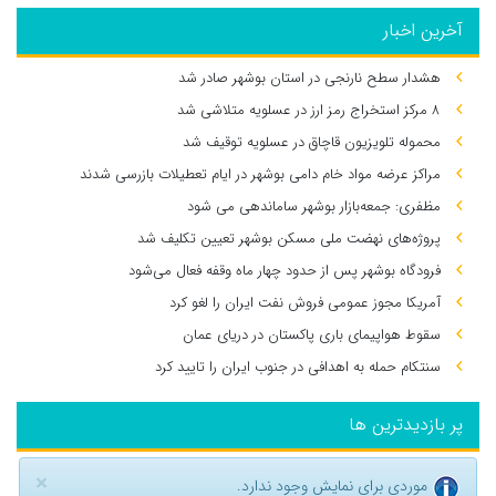
آخرین اخبار
هشدار سطح نارنجی در استان بوشهر صادر شد
۸ مرکز استخراج رمز ارز در عسلویه متلاشی شد
محموله تلویزیون قاچاق در عسلویه توقیف شد
مراکز عرضه مواد خام دامی بوشهر در ایام تعطیلات بازرسی شدند
مظفری: جمعه‌بازار بوشهر ساماندهی می‌ شود
پروژه‌های نهضت ملی مسکن بوشهر تعیین تکلیف شد
فرودگاه بوشهر پس از حدود چهار ماه وقفه فعال می‌شود
آمریکا مجوز عمومی فروش نفت ایران را لغو کرد
سقوط هواپیمای باری پاکستان در دریای عمان
سنتکام حمله به اهدافی در جنوب ایران را تایید کرد
پر بازدیدترین ها
×
موردی برای نمایش وجود ندارد.