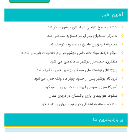
آخرین اخبار
هشدار سطح نارنجی در استان بوشهر صادر شد
۸ مرکز استخراج رمز ارز در عسلویه متلاشی شد
محموله تلویزیون قاچاق در عسلویه توقیف شد
مراکز عرضه مواد خام دامی بوشهر در ایام تعطیلات بازرسی شدند
مظفری: جمعه‌بازار بوشهر ساماندهی می‌ شود
پروژه‌های نهضت ملی مسکن بوشهر تعیین تکلیف شد
فرودگاه بوشهر پس از حدود چهار ماه وقفه فعال می‌شود
آمریکا مجوز عمومی فروش نفت ایران را لغو کرد
سقوط هواپیمای باری پاکستان در دریای عمان
سنتکام حمله به اهدافی در جنوب ایران را تایید کرد
پر بازدیدترین ها