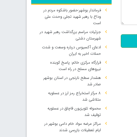
فرماندار بوشهر:حضور باشکوه مردم در
وداع با رهبر شهید تجلی وحدت ملی
500
است
جزئیات مراسم بزرگداشت رهبر شهید در
شهرستان دشتی
ادعای آکسیوس درباره وسعت و شدت
حملات اخیر به ایران
قرارگاه مرکزی خاتم: پاسخ کوبنده
نیروهای مسلح در راه است
هشدار سطح نارنجی در استان بوشهر
صادر شد
۸ مرکز استخراج رمز ارز در عسلویه
متلاشی شد
محموله تلویزیون قاچاق در عسلویه
توقیف شد
مراکز عرضه مواد خام دامی بوشهر در
ایام تعطیلات بازرسی شدند