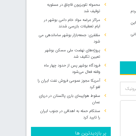
محموله تلویزیون قاچاق در عسلویه
 مردم
توقیف شد
مراکز عرضه مواد خام دامی بوشهر در
این
ایام تعطیلات بازرسی شدند
رسانی
مظفری: جمعه‌بازار بوشهر ساماندهی می‌
شود
پروژه‌های نهضت ملی مسکن بوشهر
تعیین تکلیف شد
فرودگاه بوشهر پس از حدود چهار ماه
وقفه فعال می‌شود
آمریکا مجوز عمومی فروش نفت ایران را
لغو کرد
سقوط هواپیمای باری پاکستان در دریای
عمان
سنتکام حمله به اهدافی در جنوب ایران
را تایید کرد
پر بازدیدترین ها