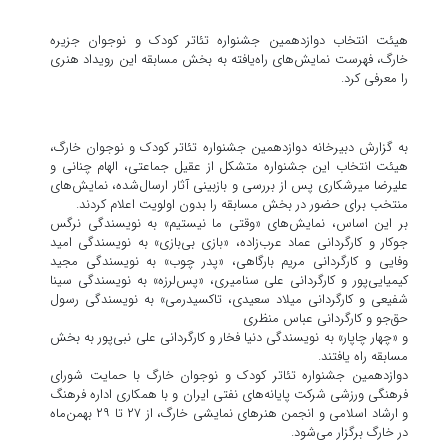
هیئت انتخاب دوازدهمین جشنواره تئاتر کودک و نوجوان جزیره
خارگ، فهرست نمایش‌های راه‌یافته به بخش مسابقه این رویداد هنری
را معرفی کرد.
به گزارش دبیرخانه دوازدهمین جشنواره تئاتر کودک و نوجوان خارگ،
هیئت انتخاب این جشنواره متشکل از عقیل جماعتی، الهام چنانی و
علیرضا میرشکاری پس از بررسی و بازبینی آثار ارسال‌شده، نمایش‌های
منتخب برای حضور در بخش مسابقه را بدون اولویت اعلام کردند.
بر این اساس، نمایش‌های «وقتی ما نیستیم» به نویسندگی نرگس
جوکار و کارگردانی عماد عرب‌زاده، «بازی بی‌بازی» به نویسندگی امید
وفایی و کارگردانی مریم بارگاهی، «پدر چوب» به نویسندگی مجید
کیمیایی‌پور و کارگردانی علی سنامیری، «پس‌لرزه» به نویسندگی سینا
شفیعی و کارگردانی میلاد سعیدی، تاکسیدرمی» به نویسندگی رسول
حق‌جو و کارگردانی عباس منظری
و «چهار چاپار» به نویسندگی دنیا فخار و کارگردانی علی نبی‌پور به بخش
مسابقه راه یافتند.
دوازدهمین جشنواره تئاتر کودک و نوجوان خارگ با حمایت شورای
فرهنگی ورزشی شرکت پایانه‌های نفتی ایران و با همکاری اداره فرهنگ
و ارشاد اسلامی و انجمن هنرهای نمایشی خارگ، از ۲۷ تا ۲۹ بهمن‌ماه
در خارگ برگزار می‌شود.