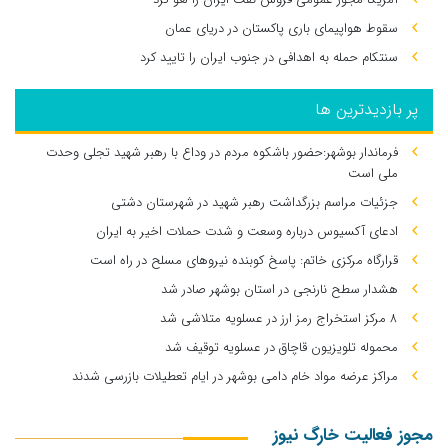
سقوط هواپیمای باری پاکستان در دریای عمان
سنتکام حمله به اهدافی در جنوب ایران را تایید کرد
پر بازدیدترین ها
فرماندار بوشهر:حضور باشکوه مردم در وداع با رهبر شهید تجلی وحدت
ملی است
جزئیات مراسم بزرگداشت رهبر شهید در شهرستان دشتی
ادعای آکسیوس درباره وسعت و شدت حملات اخیر به ایران
قرارگاه مرکزی خاتم: پاسخ کوبنده نیروهای مسلح در راه است
هشدار سطح نارنجی در استان بوشهر صادر شد
۸ مرکز استخراج رمز ارز در عسلویه متلاشی شد
محموله تلویزیون قاچاق در عسلویه توقیف شد
مراکز عرضه مواد خام دامی بوشهر در ایام تعطیلات بازرسی شدند
مجوز فعالیت خارگ نیوز