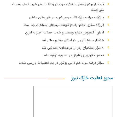
فرماندار بوشهر:حضور باشکوه مردم در وداع با رهبر شهید تجلی وحدت
ملی است
جزئیات مراسم بزرگداشت رهبر شهید در شهرستان دشتی
قرارگاه مرکزی خاتم: پاسخ کوبنده نیروهای مسلح در راه است
ادعای آکسیوس درباره وسعت و شدت حملات اخیر به ایران
هشدار سطح نارنجی در استان بوشهر صادر شد
۸ مرکز استخراج رمز ارز در عسلویه متلاشی شد
محموله تلویزیون قاچاق در عسلویه توقیف شد
مراکز عرضه مواد خام دامی بوشهر در ایام تعطیلات بازرسی شدند
مجوز فعالیت خارگ نیوز