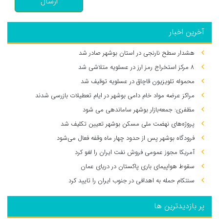
ارسال
آخرین اخبار
هشدار سطح نارنجی در استان بوشهر صادر شد
۸ مرکز استخراج رمز ارز در عسلویه متلاشی شد
محموله تلویزیون قاچاق در عسلویه توقیف شد
مراکز عرضه مواد خام دامی بوشهر در ایام تعطیلات بازرسی شدند
مظفری: جمعه‌بازار بوشهر ساماندهی می‌ شود
پروژه‌های نهضت ملی مسکن بوشهر تعیین تکلیف شد
فرودگاه بوشهر پس از حدود چهار ماه وقفه فعال می‌شود
آمریکا مجوز عمومی فروش نفت ایران را لغو کرد
سقوط هواپیمای باری پاکستان در دریای عمان
سنتکام حمله به اهدافی در جنوب ایران را تایید کرد
پر بازدیدترین ها