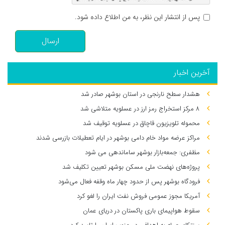
پس از انتشار این نظر، به من اطلاع داده شود.
ارسال
آخرین اخبار
هشدار سطح نارنجی در استان بوشهر صادر شد
۸ مرکز استخراج رمز ارز در عسلویه متلاشی شد
محموله تلویزیون قاچاق در عسلویه توقیف شد
مراکز عرضه مواد خام دامی بوشهر در ایام تعطیلات بازرسی شدند
مظفری: جمعه‌بازار بوشهر ساماندهی می‌ شود
پروژه‌های نهضت ملی مسکن بوشهر تعیین تکلیف شد
فرودگاه بوشهر پس از حدود چهار ماه وقفه فعال می‌شود
آمریکا مجوز عمومی فروش نفت ایران را لغو کرد
سقوط هواپیمای باری پاکستان در دریای عمان