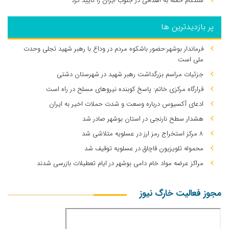
سنتکام حمله به اهدافی در جنوب ایران را تایید کرد
پر بازدیدترین ها
فرماندار بوشهر:حضور باشکوه مردم در وداع با رهبر شهید تجلی وحدت
ملی است
جزئیات مراسم بزرگداشت رهبر شهید در شهرستان دشتی
قرارگاه مرکزی خاتم: پاسخ کوبنده نیروهای مسلح در راه است
ادعای آکسیوس درباره وسعت و شدت حملات اخیر به ایران
هشدار سطح نارنجی در استان بوشهر صادر شد
۸ مرکز استخراج رمز ارز در عسلویه متلاشی شد
محموله تلویزیون قاچاق در عسلویه توقیف شد
مراکز عرضه مواد خام دامی بوشهر در ایام تعطیلات بازرسی شدند
مجوز فعالیت خارگ نیوز