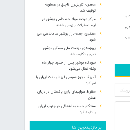
محموله تلویزیون قاچاق در عسلویه
توقیف شد
ک و
مراکز عرضه مواد خام دامی بوشهر در
ایام تعطیلات بازرسی شدند
های
مظفری: جمعه‌بازار بوشهر ساماندهی می‌
ارشاد
شود
پروژه‌های نهضت ملی مسکن بوشهر
تعیین تکلیف شد
فرودگاه بوشهر پس از حدود چهار ماه
وقفه فعال می‌شود
آمریکا مجوز عمومی فروش نفت ایران را
لغو کرد
سقوط هواپیمای باری پاکستان در دریای
عمان
سنتکام حمله به اهدافی در جنوب ایران
را تایید کرد
پر بازدیدترین ها