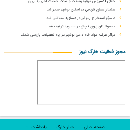
ادعای آکسیوس درباره وسعت و شدت حملات اخیر به ایران
هشدار سطح نارنجی در استان بوشهر صادر شد
۸ مرکز استخراج رمز ارز در عسلویه متلاشی شد
محموله تلویزیون قاچاق در عسلویه توقیف شد
مراکز عرضه مواد خام دامی بوشهر در ایام تعطیلات بازرسی شدند
مجوز فعالیت خارگ نیوز
صفحه اصلی
اخبار خارگ
یادداشت