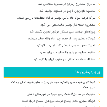
۸ مرکز استخراج رمز ارز در عسلویه متلاشی شد
محموله تلویزیون قاچاق در عسلویه توقیف شد
مراکز عرضه مواد خام دامی بوشهر در ایام تعطیلات بازرسی شدند
مظفری: جمعه‌بازار بوشهر ساماندهی می‌ شود
پروژه‌های نهضت ملی مسکن بوشهر تعیین تکلیف شد
فرودگاه بوشهر پس از حدود چهار ماه وقفه فعال می‌شود
آمریکا مجوز عمومی فروش نفت ایران را لغو کرد
سقوط هواپیمای باری پاکستان در دریای عمان
سنتکام حمله به اهدافی در جنوب ایران را تایید کرد
پر بازدیدترین ها
فرماندار بوشهر:حضور باشکوه مردم در وداع با رهبر شهید تجلی وحدت
ملی است
جزئیات مراسم بزرگداشت رهبر شهید در شهرستان دشتی
قرارگاه مرکزی خاتم: پاسخ کوبنده نیروهای مسلح در راه است